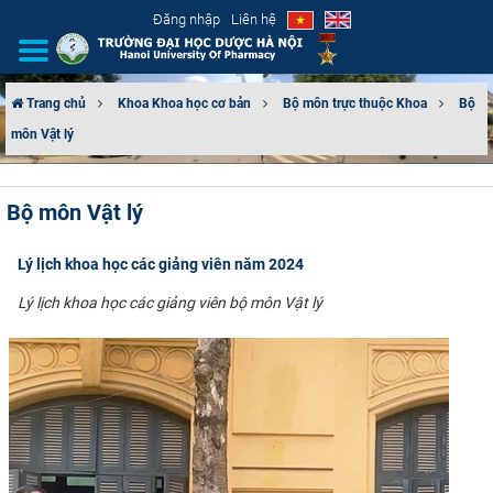
Đăng nhập
Liên hệ
Trang chủ
Khoa Khoa học cơ bản
Bộ môn trực thuộc Khoa
Bộ
môn Vật lý
GIỚI THIỆU
CƠ CẤU TỔ CHỨC
Bộ môn Vật lý
TUYỂN SINH
Lý lịch khoa học các giảng viên năm 2024
ĐÀO TẠO
Lý lịch khoa học các giảng viên bộ môn Vật lý
ĐẢM BẢO CHẤT LƯỢNG
KHOA HỌC CÔNG NGHỆ
HTQT