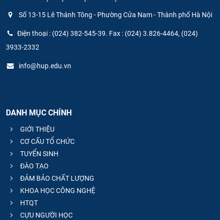
Số 13-15 Lê Thánh Tông - Phường Cửa Nam - Thành phố Hà Nội
Điện thoại : (024) 382-545-39. Fax : (024) 3.826-4464, (024)
3933-2332
info@hup.edu.vn
DANH MỤC CHÍNH
GIỚI THIỆU
CƠ CẤU TỔ CHỨC
TUYỂN SINH
ĐÀO TẠO
ĐẢM BẢO CHẤT LƯỢNG
KHOA HỌC CÔNG NGHỆ
HTQT
CỰU NGƯỜI HỌC