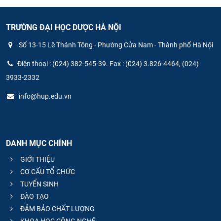
TRƯỜNG ĐẠI HỌC DƯỢC HÀ NỘI
Số 13-15 Lê Thánh Tông - Phường Cửa Nam - Thành phố Hà Nội
Điện thoại : (024) 382-545-39. Fax : (024) 3.826-4464, (024)
3933-2332
info@hup.edu.vn
DANH MỤC CHÍNH
GIỚI THIỆU
CƠ CẤU TỔ CHỨC
TUYỂN SINH
ĐÀO TẠO
ĐẢM BẢO CHẤT LƯỢNG