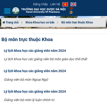
Đăng nhập
Liên hệ
Trang chủ
Khoa Khoa học cơ bản
Bộ môn trực thuộc Khoa
GIỚI THIỆU
Bộ môn trực thuộc Khoa
CƠ CẤU TỔ CHỨC
Lý lịch khoa học các giảng viên năm 2024
TUYỂN SINH
Lý lịch khoa học các giảng viên bộ môn giáo dục thể chất
ĐÀO TẠO
Lý lịch khoa học các giảng viên năm 2024
ĐẢM BẢO CHẤT LƯỢNG
Giảng viên bộ môn Ngoại Ngữ
KHOA HỌC CÔNG NGHỆ
Lý lịch khoa học các giảng viên năm 2024
Giảng viên bộ môn lý luận chính trị
HTQT