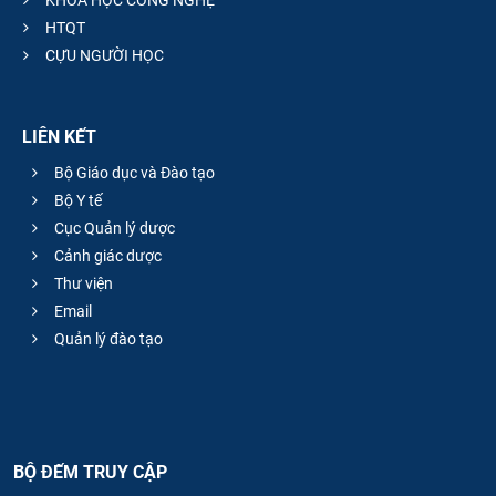
KHOA HỌC CÔNG NGHỆ
HTQT
CỰU NGƯỜI HỌC
LIÊN KẾT
Bộ Giáo dục và Đào tạo
Bộ Y tế
Cục Quản lý dược
Cảnh giác dược
Thư viện
Email
Quản lý đào tạo
BỘ ĐẾM TRUY CẬP