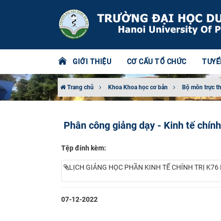
GIỚI THIỆU
CƠ CẤU TỔ CHỨC
TUYỂ
Trang chủ
Khoa Khoa học cơ bản
Bộ môn trực t
Phân công giảng dạy - Kinh tế chính 
Tệp đính kèm:
LỊCH GIẢNG HỌC PHẦN KINH TẾ CHÍNH TRỊ K76 
07-12-2022