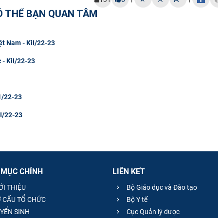
Ó THỂ BẠN QUAN TÂM
ệt Nam - KiI/22-23
 - KiI/22-23
ì1/22-23
iI/22-23
 MỤC CHÍNH
LIÊN KẾT
ỚI THIỆU
Bộ Giáo dục và Đào tạo
 CẤU TỔ CHỨC
Bộ Y tế
YỂN SINH
Cục Quản lý dược