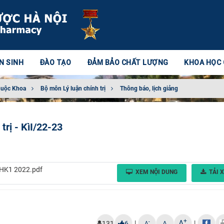
N SINH
ĐÀO TẠO
ĐẢM BẢO CHẤT LƯỢNG
KHOA HỌC
huộc Khoa
Bộ môn Lý luận chính trị
Thông báo, lịch giảng
trị - KìI/22-23
HK1 2022.pdf
XEM NỘI DUNG
TẢI 
+
A
|
|
-
131
6
A
A