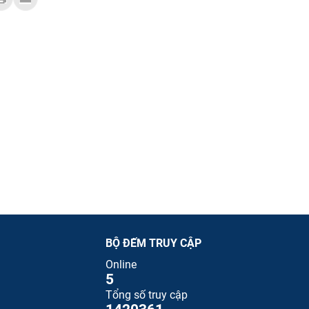
BỘ ĐẾM TRUY CẬP
Online
5
Tổng số truy cập