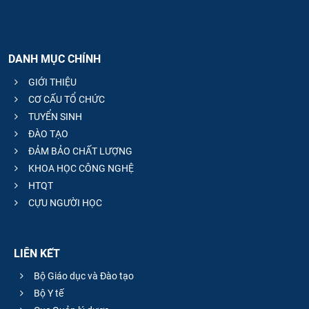
DANH MỤC CHÍNH
GIỚI THIỆU
CƠ CẤU TỔ CHỨC
TUYỂN SINH
ĐÀO TẠO
ĐẢM BẢO CHẤT LƯỢNG
KHOA HỌC CÔNG NGHỆ
HTQT
CỰU NGƯỜI HỌC
LIÊN KẾT
Bộ Giáo dục và Đào tạo
Bộ Y tế