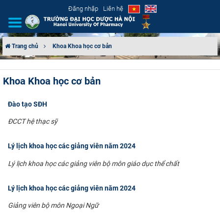
Đăng nhập
Liên hệ
Trang chủ
Khoa Khoa học cơ bản
GIỚI THIỆU
Khoa Khoa học cơ bản
CƠ CẤU TỔ CHỨC
Đào tạo SĐH
TUYỂN SINH
ĐCCT hệ thạc sỹ
ĐÀO TẠO
Lý lịch khoa học các giảng viên năm 2024
ĐẢM BẢO CHẤT LƯỢNG
Lý lịch khoa học các giảng viên bộ môn giáo dục thể chất
KHOA HỌC CÔNG NGHỆ
Lý lịch khoa học các giảng viên năm 2024
Giảng viên bộ môn Ngoại Ngữ
HTQT