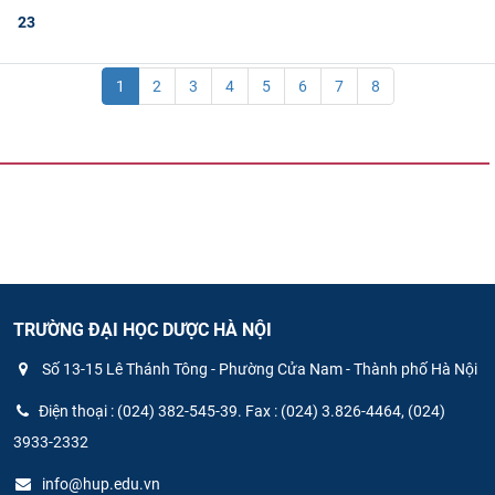
23
1
2
3
4
5
6
7
8
TRƯỜNG ĐẠI HỌC DƯỢC HÀ NỘI
Số 13-15 Lê Thánh Tông - Phường Cửa Nam - Thành phố Hà Nội
Điện thoại : (024) 382-545-39. Fax : (024) 3.826-4464, (024)
3933-2332
info@hup.edu.vn