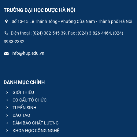
TRƯỜNG ĐẠI HỌC DƯỢC HÀ NỘI
Số 13-15 Lê Thánh Tông - Phường Cửa Nam - Thành phố Hà Nội
Điện thoại : (024) 382-545-39. Fax : (024) 3.826-4464, (024)
3933-2332
info@hup.edu.vn
DANH MỤC CHÍNH
GIỚI THIỆU
CƠ CẤU TỔ CHỨC
TUYỂN SINH
ĐÀO TẠO
ĐẢM BẢO CHẤT LƯỢNG
KHOA HỌC CÔNG NGHỆ