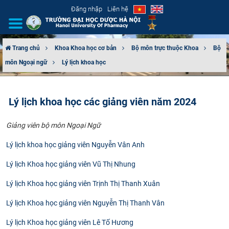
Đăng nhập
Liên hệ
Trang chủ
Khoa Khoa học cơ bản
Bộ môn trực thuộc Khoa
Bộ
môn Ngoại ngữ
Lý lịch khoa học
GIỚI THIỆU
CƠ CẤU TỔ CHỨC
Lý lịch khoa học các giảng viên năm 2024
TUYỂN SINH
Giảng viên bộ môn Ngoại Ngữ
ĐÀO TẠO
Lý lịch khoa học giảng viên Nguyễn Vân Anh
Lý lịch Khoa học giảng viên Vũ Thị Nhung
ĐẢM BẢO CHẤT LƯỢNG
Lý lịch Khoa học giảng viên Trịnh Thị Thanh Xuân
KHOA HỌC CÔNG NGHỆ
Lý lịch Khoa học giảng viên Nguyễn Thị Thanh Vân
HTQT
Lý lịch Khoa học giảng viên Lê Tố Hương