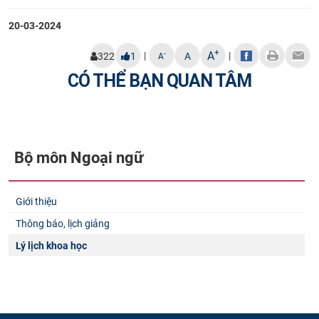
CỰU NGƯỜI HỌC
20-03-2024
+
A
|
|
-
322
1
A
A
CÓ THỂ BẠN QUAN TÂM
Bộ môn Ngoại ngữ
Giới thiệu
Thông báo, lịch giảng
Lý lịch khoa học