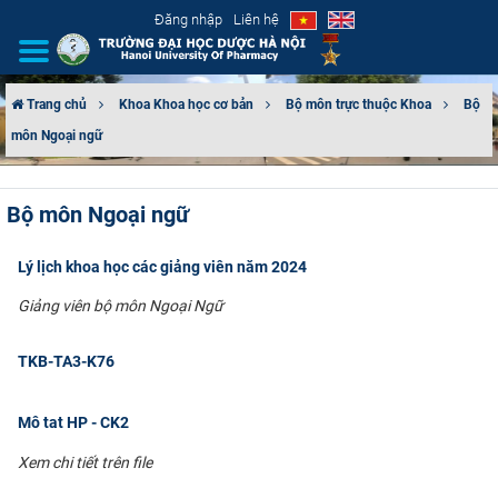
Đăng nhập
Liên hệ
Trang chủ
Khoa Khoa học cơ bản
Bộ môn trực thuộc Khoa
Bộ
môn Ngoại ngữ
GIỚI THIỆU
CƠ CẤU TỔ CHỨC
Bộ môn Ngoại ngữ
TUYỂN SINH
Lý lịch khoa học các giảng viên năm 2024
ĐÀO TẠO
Giảng viên bộ môn Ngoại Ngữ
ĐẢM BẢO CHẤT LƯỢNG
TKB-TA3-K76
KHOA HỌC CÔNG NGHỆ
Mô tat HP - CK2
Xem chi tiết trên file
HTQT