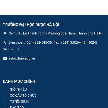
TRƯỜNG ĐẠI HỌC DƯỢC HÀ NỘI
Số 13-15 Lê Thánh Tông - Phường Cửa Nam - Thành phố Hà Nội
Điện thoại : (024) 382-545-39. Fax : (024) 3.826-4464, (024)
3933-2332
info@hup.edu.vn
DANH MỤC CHÍNH
GIỚI THIỆU
CƠ CẤU TỔ CHỨC
TUYỂN SINH
ĐÀO TẠO