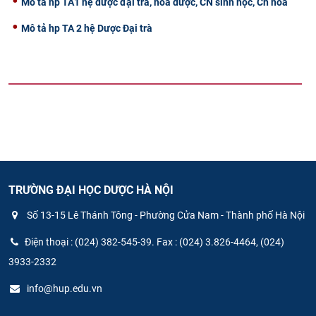
Mô tả hp TA1 hệ dược đại trà, hoá dược, CN sinh học, Cn hoá
Mô tả hp TA 2 hệ Dược Đại trà
TRƯỜNG ĐẠI HỌC DƯỢC HÀ NỘI
Số 13-15 Lê Thánh Tông - Phường Cửa Nam - Thành phố Hà Nội
Điện thoại : (024) 382-545-39. Fax : (024) 3.826-4464, (024)
3933-2332
info@hup.edu.vn