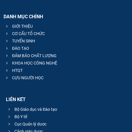
DANH MỤC CHÍNH
GIỚI THIỆU
CƠ CẤU TỔ CHỨC
TUYỂN SINH
ĐÀO TẠO
ĐẢM BẢO CHẤT LƯỢNG
KHOA HỌC CÔNG NGHỆ
HTQT
CỰU NGƯỜI HỌC
LIÊN KẾT
Bộ Giáo dục và Đào tạo
Bộ Y tế
Cục Quản lý dược
Cảnh giác dược