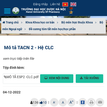
Đăng nhập
Liên hệ
Trang chủ
Khoa Khoa học cơ bản
Bộ môn trực thuộc Khoa
Bộ
môn Ngoại ngữ
Đề cương tóm tắt môn học/học phần
GIỚI THIỆU
CƠ CẤU TỔ CHỨC
Mô tả TACN 2 - Hệ CLC
TUYỂN SINH
xem trực tiếp trên file
ĐÀO TẠO
Tệp đính kèm:
MÔ TẢ ESP2 -CLC.pdf
ĐẢM BẢO CHẤT LƯỢNG
XEM NỘI DUNG
TẢI XUỐNG
KHOA HỌC CÔNG NGHỆ
04-12-2022
HTQT
+
A
|
|
-
136
10
A
A