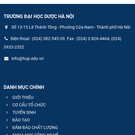
TRƯỜNG ĐẠI HỌC DƯỢC HÀ NỘI
Số 13-15 Lê Thánh Tông - Phường Cửa Nam - Thành phố Hà Nội
Điện thoại : (024) 382-545-39. Fax : (024) 3.826-4464, (024)
3933-2332
info@hup.edu.vn
DANH MỤC CHÍNH
GIỚI THIỆU
CƠ CẤU TỔ CHỨC
TUYỂN SINH
ĐÀO TẠO
ĐẢM BẢO CHẤT LƯỢNG
KHOA HỌC CÔNG NGHỆ