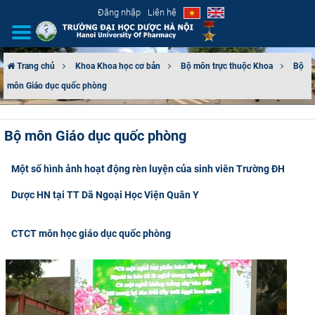
Đăng nhập
Liên hệ
Trang chủ
Khoa Khoa học cơ bản
Bộ môn trực thuộc Khoa
Bộ
môn Giáo dục quốc phòng
GIỚI THIỆU
CƠ CẤU TỔ CHỨC
Bộ môn Giáo dục quốc phòng
TUYỂN SINH
Một số hình ảnh hoạt động rèn luyện của sinh viên Trường ĐH
ĐÀO TẠO
Dược HN tại TT Dã Ngoại Học Viện Quân Y
ĐẢM BẢO CHẤT LƯỢNG
CTCT môn học giáo dục quốc phòng
KHOA HỌC CÔNG NGHỆ
HTQT