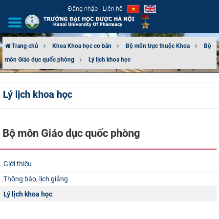
Đăng nhập
Liên hệ
Trang chủ
Khoa Khoa học cơ bản
Bộ môn trực thuộc Khoa
Bộ
môn Giáo dục quốc phòng
Lý lịch khoa học
GIỚI THIỆU
CƠ CẤU TỔ CHỨC
Lý lịch khoa học
TUYỂN SINH
Bộ môn Giáo dục quốc phòng
ĐÀO TẠO
ĐẢM BẢO CHẤT LƯỢNG
Giới thiệu
Thông báo, lịch giảng
KHOA HỌC CÔNG NGHỆ
Lý lịch khoa học
HTQT