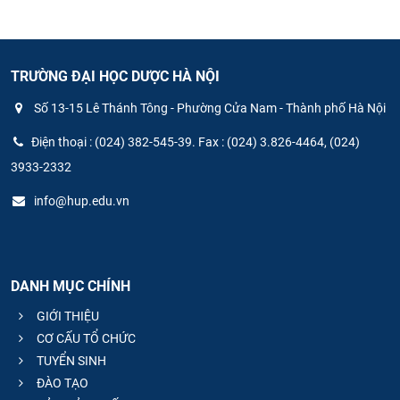
CỰU NGƯỜI HỌC
TRƯỜNG ĐẠI HỌC DƯỢC HÀ NỘI
Số 13-15 Lê Thánh Tông - Phường Cửa Nam - Thành phố Hà Nội
Điện thoại : (024) 382-545-39. Fax : (024) 3.826-4464, (024)
3933-2332
info@hup.edu.vn
DANH MỤC CHÍNH
GIỚI THIỆU
CƠ CẤU TỔ CHỨC
TUYỂN SINH
ĐÀO TẠO