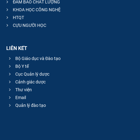
ĐẢM BẢO CHẤT LƯỢNG
KHOA HỌC CÔNG NGHỆ
HTQT
CỰU NGƯỜI HỌC
LIÊN KẾT
Bộ Giáo dục và Đào tạo
Bộ Y tế
Cục Quản lý dược
Cảnh giác dược
Thư viện
Email
Quản lý đào tạo