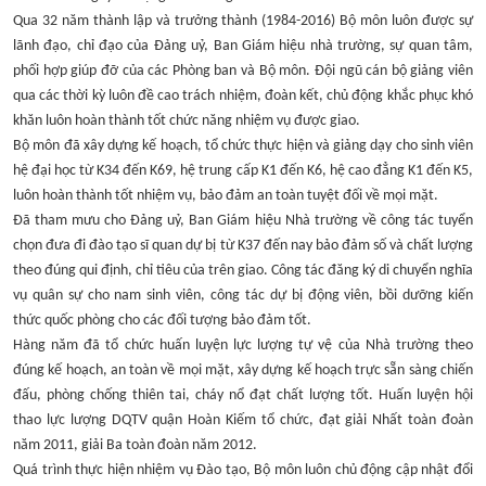
Qua 32 năm thành lập và trưởng thành (1984-2016) Bộ môn luôn được sự
lãnh đạo, chỉ đạo của Đảng uỷ, Ban Giám hiệu nhà trường, sự quan tâm,
phối hợp giúp đỡ của các Phòng ban và Bộ môn. Đội ngũ cán bộ giảng viên
qua các thời kỳ luôn đề cao trách nhiệm, đoàn kết, chủ động khắc phục khó
khăn luôn hoàn thành tốt chức năng nhiệm vụ được giao.
Bộ môn đã xây dựng kế hoạch, tổ chức thực hiện và giảng dạy cho sinh viên
hệ đại học từ K34 đến K69, hệ trung cấp K1 đến K6, hệ cao đẳng K1 đến K5,
luôn hoàn thành tốt nhiệm vụ, bảo đảm an toàn tuyệt đối về mọi mặt.
Đã tham mưu cho Đảng uỷ, Ban Giám hiệu Nhà trường về công tác tuyển
chọn đưa đi đào tạo sĩ quan dự bị từ K37 đến nay bảo đảm số và chất lượng
theo đúng qui định, chỉ tiêu của trên giao. Công tác đăng ký di chuyển nghĩa
vụ quân sự cho nam sinh viên, công tác dự bị động viên, bồi dưỡng kiến
thức quốc phòng cho các đối tượng bảo đảm tốt.
Hàng năm đã tổ chức huấn luyện lực lượng tự vệ của Nhà trường theo
đúng kế hoạch, an toàn về mọi mặt, xây dựng kế hoạch trực sẵn sàng chiến
đấu, phòng chống thiên tai, cháy nổ đạt chất lượng tốt. Huấn luyện hội
thao lực lượng DQTV quận Hoàn Kiếm tổ chức, đạt giải Nhất toàn đoàn
năm 2011, giải Ba toàn đoàn năm 2012.
Quá trình thực hiện nhiệm vụ Đào tạo, Bộ môn luôn chủ động cập nhật đổi