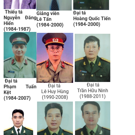
CỰU NGƯỜI HỌC
Thiếu tá
Đại tá
Giảng viên
Nguyễn Đăng
Hoàng Quốc Tiến
Lê Tấn
Hiển
(1984-2000)​
(1984-2000)​
(1984-1987)
Đại tá
Đại tá
Đại tá
Phạm Tuấn
Trần Hữu Ninh
Lê Huy Hùng
Kệt
(1988-2011)
(1990-2008)​
(1984-2007)