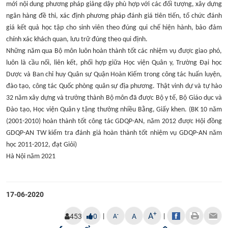
mới nội dung phương pháp giảng dậy phù hợp với các đối tượng, xây dựng
ngân hàng đề thi, xác định phương pháp đánh giá tiên tiến, tổ chức đánh
giá kết quả học tập cho sinh viên theo đúng qui chế hiện hành, bảo đảm
chính xác khách quan, lưu trữ đúng theo qui định.
Những năm qua Bộ môn luôn hoàn thành tốt các nhiệm vụ được giao phó,
luôn là cầu nối, liên kết, phối hợp giữa Học viện Quân y, Trường Đại học
Dược và Ban chỉ huy Quân sự Quận Hoàn Kiếm trong công tác huấn luyện,
đào tạo, công tác Quốc phòng quân sự địa phương. Thật vinh dự và tự hào
32 năm xây dựng và trưởng thành Bộ môn đã được Bộ y tế, Bộ Giáo dục và
Đào tạo, Học viện Quân y tặng thưởng nhiều Bằng, Giấy khen. (BK 10 năm
(2001-2010) hoàn thành tốt công tác GDQP-AN, năm 2012 được Hội đồng
GDQP-AN TW kiểm tra đánh giá hoàn thành tốt nhiệm vụ GDQP-AN năm
học 2011-2012, đạt Giỏi)
Hà Nội năm 2021
17-06-2020
+
A
|
|
-
453
0
A
A