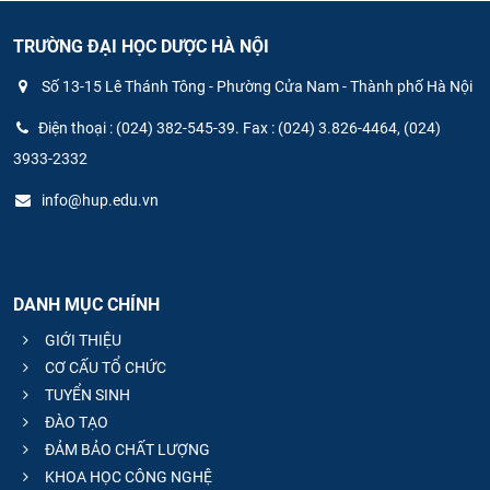
TRƯỜNG ĐẠI HỌC DƯỢC HÀ NỘI
Số 13-15 Lê Thánh Tông - Phường Cửa Nam - Thành phố Hà Nội
Điện thoại : (024) 382-545-39. Fax : (024) 3.826-4464, (024)
3933-2332
info@hup.edu.vn
DANH MỤC CHÍNH
GIỚI THIỆU
CƠ CẤU TỔ CHỨC
TUYỂN SINH
ĐÀO TẠO
ĐẢM BẢO CHẤT LƯỢNG
KHOA HỌC CÔNG NGHỆ