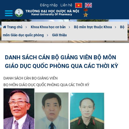
Đăng nhập
Liên hệ
Trang chủ
Khoa Khoa học cơ bản
Bộ môn trực thuộc Khoa
Bộ
môn Giáo dục quốc phòng
Giới thiệu
GIỚI THIỆU
CƠ CẤU TỔ CHỨC
DANH SÁCH CÁN BỘ GIẢNG VIÊN BỘ MÔN
GIÁO DỤC QUỐC PHÒNG QUA CÁC THỜI KỲ
TUYỂN SINH
DANH SÁCH CÁN BỘ GIẢNG VIÊN
ĐÀO TẠO
BỘ MÔN GIÁO DỤC QUỐC PHÒNG QUA CÁC THỜI KỲ
ĐẢM BẢO CHẤT LƯỢNG
KHOA HỌC CÔNG NGHỆ
HTQT