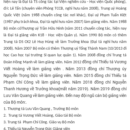
hiện nay là Đại tá TS công tác tại Viện nghiên cứu - Học viện Quốc phòng),
đ/c Lê Tấn (chuyên viên Phòng TCCB, nghỉ hưu năm 2008), Trung uý Hoàng
Quốc Việt (năm 1988 chuyển công tác nơi khác), Đại uý Phạm Tuấn Kiệt
(1987 phụ trách khoa, Đại tá nghỉ hưu năm 2007) làm giảng viên. Năm 1988
Bộ môn cóThượng uý Trần Hữu Ninh (năm 2011 chuyển công tác, hiện nay
là Đại tá giảng viên K18 - Học viện Quân y). Năm 1990 Bộ môn có thêm
Trung tá DS CK2 Lê Huy Hùng về làm Trưởng khoa (Đại tá nghỉ hưu năm
2008). Năm 2007 Bộ môn có thêm Thượng uý Tống Thành Nam (10/2013 đi
học Cao học tại trường Sĩ quan lục quân 1). Năm 2008 đồng chí Trung tá
đồng chí Thiếu tá Vương
Đoàn Hồng Mạnh về làm giảng viên. Năm 2012
Viết Hoàng về làm giảng viên . Năm 2013 đồng chí Thượng úy
Nguyễn Trọng Đức về làm giảng viên. Năm 2015 đồng chí Thiếu tá
Phạm Chí Công về làm giảng viên. Năm 2018 đồng chí Nguyễn
Thanh Hương về Trưởng khoa
(
mất năm 2019). Năm 2019 đồng chí
Lưu Văn Quang về làm giảng viên. Đến nay đội ngũ cán bộ giảng viên
của Bộ môn:.
1. Thượng tá Lưu Văn Quang , Trưởng Bộ môn
2. Trung tá Vương Viết Hoàng, Giáo tài Bộ môn
3. Trung tá Phạm Chí Công. Giáo vụ Bộ môn
4. Thiếu tá Nguyễn Trọng Đức Giảng viên