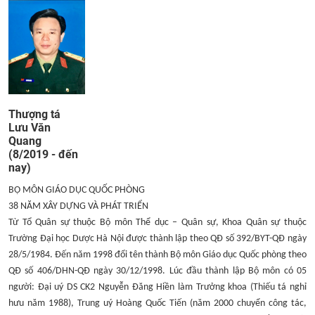
Thượng tá
Lưu Văn
Quang
​(8/2019 - đến
nay) ​
BỘ MÔN GIÁO DỤC QUỐC PHÒNG
38 NĂM XÂY DỰNG VÀ PHÁT TRIỂN
Từ Tổ Quân sự thuộc Bộ môn Thể dục – Quân sự, Khoa Quân sự thuộc
Trường Đại học Dược Hà Nội được thành lập theo QĐ số 392/BYT-QĐ ngày
28/5/1984. Đến năm 1998 đổi tên thành Bộ môn Giáo dục Quốc phòng theo
QĐ số 406/DHN-QĐ ngày 30/12/1998. Lúc đầu thành lập Bộ môn có 05
người: Đại uý DS CK2 Nguyễn Đăng Hiền làm Trưởng khoa (Thiếu tá nghỉ
hưu năm 1988), Trung uý Hoàng Quốc Tiến (năm 2000 chuyển công tác,