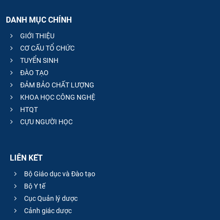
DANH MỤC CHÍNH
GIỚI THIỆU
CƠ CẤU TỔ CHỨC
TUYỂN SINH
ĐÀO TẠO
ĐẢM BẢO CHẤT LƯỢNG
KHOA HỌC CÔNG NGHỆ
HTQT
CỰU NGƯỜI HỌC
LIÊN KẾT
Bộ Giáo dục và Đào tạo
Bộ Y tế
Cục Quản lý dược
Cảnh giác dược