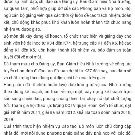
được sự lãnh đạo, chỉ đạo của Đảng uỷ, Ban Giám hiệu Nhà trường,
sự quan tâm, phối hợp giúp đỡ của các Phòng ban và Bộ môn. Đội
ngũ cán bộ giảng viên qua các thời kỳ luôn đề cao trách nhiệm, đoàn
kết, chủ động khắc phục khó khăn luôn hoàn thành tốt chức năng
nhiệm vụ được giao.
Bộ môn đã xây dựng kế hoạch, tổ chức thực hiện và giảng dạy cho
sinh viên hệ đại học từ K34 đến K74, hệ trung cấp K1 đến K6, hệ cao
đẳng K1 đến K5, luôn hoàn thành tốt nhiệm vụ, bảo đảm an toàn
tuyệt đối về mọi mặt.
Đã tham mưu cho Đảng uỷ, Ban Giám hiệu Nhà trường về công tác
tuyển chọn đưa đi đào tạo Sĩ quan dự bị từ K37 đến nay, bảo đảm số
và chất lượng theo đúng qui định, chỉ tiêu của trên giao.
Hàng năm đã tổ chức huấn luyện lực lượng tự vệ của Nhà trường
theo đúng kế hoạch, an toàn về mọi mặt, xây dựng kế hoạch trực
sẵn sàng chiến đấu, phòng chống thiên tai, cháy nổ đạt chất lượng
tốt. Tham gia hội thao lực lượng DQTV quận Hoàn Kiếm tổ chức, đạt
giải Nhất năm 2011, giải Ba năm 2012. Giải Ba toàn đoàn năm 2018,
2019
Quá trình thực hiện nhiệm vụ Đào tạo, Bộ môn luôn chủ động cập
nhật đổi mới nội dung phương pháp giảng dậy phù hợp với các đối