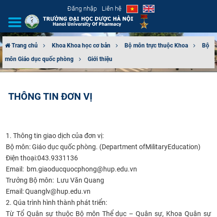
Đăng nhập
Liên hệ
Trang chủ
Khoa Khoa học cơ bản
Bộ môn trực thuộc Khoa
Bộ
môn Giáo dục quốc phòng
Giới thiệu
GIỚI THIỆU
CƠ CẤU TỔ CHỨC
THÔNG TIN ĐƠN VỊ
TUYỂN SINH
ĐÀO TẠO
1. Thông tin giao dịch của đơn vị:
Bộ môn: Giáo dục quốc phòng. (Department ofMilitaryEducation)
ĐẢM BẢO CHẤT LƯỢNG
Điện thoại:043.9331136
Email: bm.giaoducquocphong@hup.edu.vn
Trưởng Bộ môn: Lưu Văn Quang
KHOA HỌC CÔNG NGHỆ
Email: Quanglv@hup.edu.vn
2. Qúa trình hình thành phát triển:
HTQT
Từ Tổ Quân sự thuộc Bộ môn Thể dục – Quân sự, Khoa Quân sự