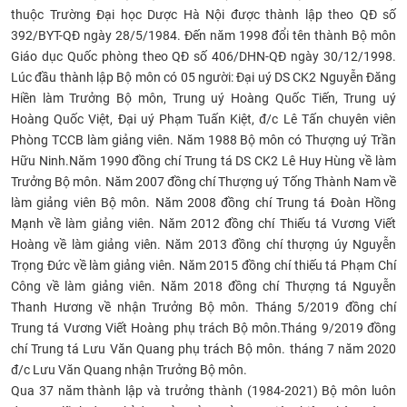
thuộc Trường Đại học Dược Hà Nội được thành lập theo QĐ số
CỰU NGƯỜI HỌC
392/BYT-QĐ ngày 28/5/1984. Đến năm 1998 đổi tên thành Bộ môn
Giáo dục Quốc phòng theo QĐ số 406/DHN-QĐ ngày 30/12/1998.
Lúc đầu thành lập Bộ môn có 05 người: Đại uý DS CK2 Nguyễn Đăng
Hiền làm Trưởng Bộ môn, Trung uý Hoàng Quốc Tiến, Trung uý
Hoàng Quốc Việt, Đại uý Phạm Tuấn Kiệt, đ/c Lê Tấn chuyên viên
Phòng TCCB làm giảng viên. Năm 1988 Bộ môn có Thượng uý Trần
Hữu Ninh.Năm 1990 đồng chí Trung tá DS CK2 Lê Huy Hùng về làm
Trưởng Bộ môn. Năm 2007 đồng chí Thượng uý Tống Thành Nam về
làm giảng viên Bộ môn. Năm 2008 đồng chí Trung tá Đoàn Hồng
Mạnh về làm giảng viên. Năm 2012 đồng chí Thiếu tá Vương Viết
Hoàng về làm giảng viên. Năm 2013 đồng chí thượng úy Nguyễn
Trọng Đức về làm giảng viên. Năm 2015 đồng chí thiếu tá Phạm Chí
Công về làm giảng viên. Năm 2018 đồng chí Thượng tá Nguyễn
Thanh Hương về nhận Trưởng Bộ môn. Tháng 5/2019 đồng chí
Trung tá Vương Viết Hoàng phụ trách Bộ môn.Tháng 9/2019 đồng
chí Trung tá Lưu Văn Quang phụ trách Bộ môn. tháng 7 năm 2020
đ/c Lưu Văn Quang nhận Trưởng Bộ môn.
Qua 37 năm thành lập và trưởng thành (1984-2021) Bộ môn luôn