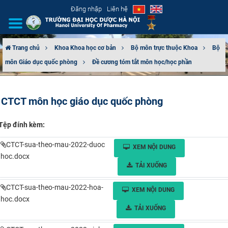
Đăng nhập
Liên hệ
Trang chủ
Khoa Khoa học cơ bản
Bộ môn trực thuộc Khoa
Bộ
môn Giáo dục quốc phòng
Đề cương tóm tắt môn học/học phần
GIỚI THIỆU
CƠ CẤU TỔ CHỨC
CTCT môn học giáo dục quốc phòng
TUYỂN SINH
Tệp đính kèm:
ĐÀO TẠO
CTCT-sua-theo-mau-2022-duoc
XEM NỘI DUNG
hoc.docx
ĐẢM BẢO CHẤT LƯỢNG
TẢI XUỐNG
CTCT-sua-theo-mau-2022-hoa-
KHOA HỌC CÔNG NGHỆ
XEM NỘI DUNG
hoc.docx
TẢI XUỐNG
HTQT