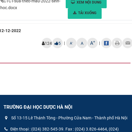
CTCT-sua-theo-mau-2022-sinh-
XEM NỘI DUNG
CỰU NGƯỜI HỌC
hoc.docx
TẢI XUỐNG
12-12-2022
+
A
|
|
-
124
5
A
A
TRƯỜNG ĐẠI HỌC DƯỢC HÀ NỘI
Số 13-15 Lê Thánh Tông - Phường Cửa Nam - Thành phố Hà Nội
Điện thoại : (024) 382-545-39. Fax : (024) 3.826-4464, (024)