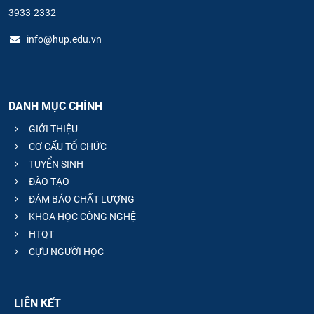
3933-2332
info@hup.edu.vn
DANH MỤC CHÍNH
GIỚI THIỆU
CƠ CẤU TỔ CHỨC
TUYỂN SINH
ĐÀO TẠO
ĐẢM BẢO CHẤT LƯỢNG
KHOA HỌC CÔNG NGHỆ
HTQT
CỰU NGƯỜI HỌC
LIÊN KẾT