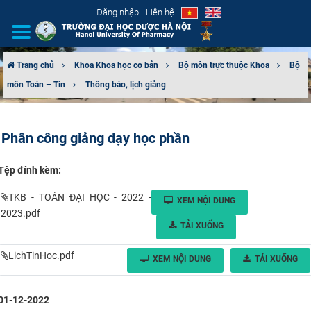
Đăng nhập
Liên hệ
Trang chủ
Khoa Khoa học cơ bản
Bộ môn trực thuộc Khoa
Bộ
môn Toán – Tin
Thông báo, lịch giảng
GIỚI THIỆU
CƠ CẤU TỔ CHỨC
Phân công giảng dạy học phần
TUYỂN SINH
Tệp đính kèm:
ĐÀO TẠO
TKB - TOÁN ĐẠI HỌC - 2022 -
XEM NỘI DUNG
2023.pdf
ĐẢM BẢO CHẤT LƯỢNG
TẢI XUỐNG
LichTinHoc.pdf
KHOA HỌC CÔNG NGHỆ
XEM NỘI DUNG
TẢI XUỐNG
HTQT
01-12-2022