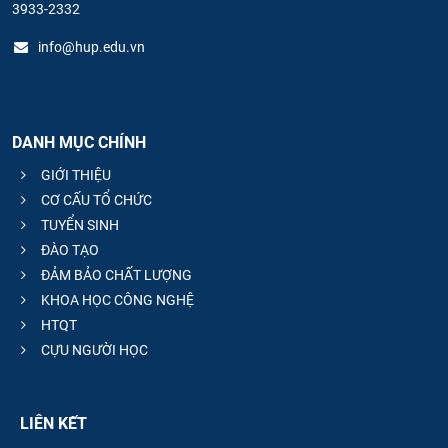
3933-2332
info@hup.edu.vn
DANH MỤC CHÍNH
GIỚI THIỆU
CƠ CẤU TỔ CHỨC
TUYỂN SINH
ĐÀO TẠO
ĐẢM BẢO CHẤT LƯỢNG
KHOA HỌC CÔNG NGHỆ
HTQT
CỰU NGƯỜI HỌC
LIÊN KẾT