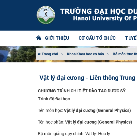
GIỚI THIỆU
CƠ CẤU TỔ CHỨC
TUYỂ
Trang chủ
Khoa Khoa học cơ bản
Bộ môn trực t
Vật lý đại cương - Liên thông Trung
CHƯƠNG TRÌNH CHI TIẾT ĐÀO TẠO DƯỢC SỸ
Trình độ Đại học
Tên môn học:
Vật lý đại cương (General Physics)
Tên học phần:
Vật lý đại cương (General Physics)
Bộ môn giảng dạy chính: Vật lý- Hoá lý