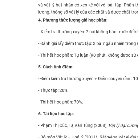
và vật lý hạt nhân có xen kẽ với với bài tập. Phần 
lượng, thông số vật lý của các chất và dược chất tr
4. Phương thức lượng giá học phần:
-
Kiểm tra thường xuyên: 2 bài không báo trước để kế
- Đánh giá lấy điểm thực tập: 3 bài ngẫu nhiên trong s
- Thi hết học phần: Tự luận (90 phút, không được sử d
5. Cách tính điểm:
- Điểm kiểm tra thường xuyên + Điểm chuyên cần : 1
- Thực tập: 20%.
- Thi hết học phần: 70%.
6. Tài liệu học tập:
- Phạm Thị Cúc, Tạ Văn Tùng (2008),
Vật lý đại cươn
- Bộ môn Vật lý – Hoá lý (2011),
Bài giảng Vật lý đại