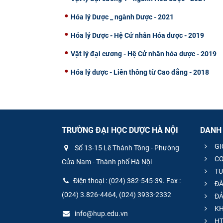
Hóa lý Dược _ ngành Dược - 2021
Hóa lý Dược - Hệ Cử nhân Hóa dược - 2019
Vật lý đại cương - Hệ Cử nhân hóa dược - 2019
Hóa lý dược - Liên thông từ Cao đẳng - 2018
TRƯỜNG ĐẠI HỌC DƯỢC HÀ NỘI
DANH
GI
Số 13-15 Lê Thánh Tông - Phường
CƠ
Cửa Nam - Thành phố Hà Nội
TU
Điện thoại : (024) 382-545-39. Fax :
ĐÀ
(024) 3.826-4464, (024) 3933-2332
ĐẢ
KH
info@hup.edu.vn
HT