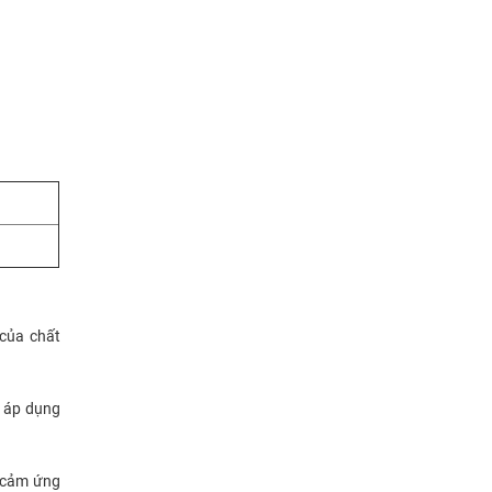
 của chất
t áp dụng
t cảm ứng