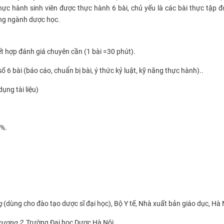
thực hành sinh viên được thực hành 6 bài, chủ yếu là các bài thực tập đ
ong ngành dược học.
t hợp đánh giá chuyên cần (1 bài =30 phút).
ố 6 bài (báo cáo, chuẩn bị bài, ý thức kỷ luật, kỹ năng thực hành)..
ụng tài liệu)
0%.
g
(dùng cho đào tạo dược sĩ đại học), Bộ Y tế, Nhà xuất bản giáo dục, Hà 
 cương 2
, Trường Đại học Dược Hà Nội.