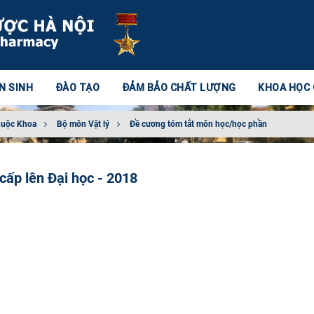
N SINH
ĐÀO TẠO
ĐẢM BẢO CHẤT LƯỢNG
KHOA HỌC
huộc Khoa
Bộ môn Vật lý
Đề cương tóm tắt môn học/học phần
 cấp lên Đại học - 2018