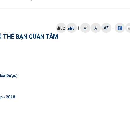
+
A
|
|
-
82
0
A
A
Ó THỂ BẠN QUAN TÂM
 Hóa Dược)
ấp - 2018