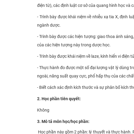
điện từ), các định luật cơ sở của quang hình học và
- Trình bày được khái niệm về nhiễu xạ tia X
, định lu
ngành dược.
- Trình bày được các hiện tượng: giao thoa ánh sán
của các hiện tượng này trong dược học.
- Trình bày được khái niệm về laze, kính hiển vi điện t
- Thực hành đo được một số đại lượng vật lý dùng tro
ngoài, năng suất quay cực, phổ hấp thụ của các chấ
- Biết cách xác định kích thước và sự phân bố kích t
2. Học phần tiên quyết:
Không
3. Mô tả môn học/học phần:
Học phần này gồm 2 phần: lý thuyết và thực hành. P