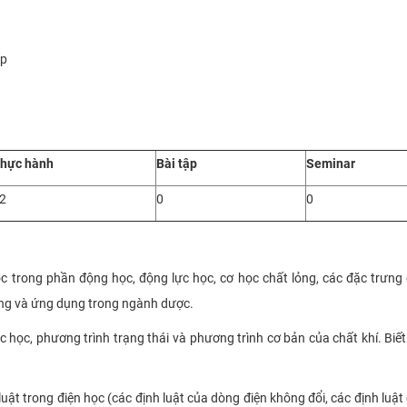
ấp
hực hành
Bài tập
Seminar
2
0
0
c trong phần động học, động lực học, cơ học chất lỏng, các đặc trưng
 lỏng và ứng dụng trong ngành dược.
lực học, phương trình trạng thái và phương trình cơ bản của chất khí. Biế
luật trong điện học (các định luật của dòng điện không đổi, các định luậ