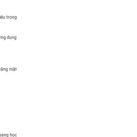
iệu trong
 ứng dụng
 căng mặt
quang học