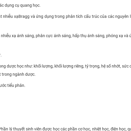
 các dụng cụ quang học.
ật nhiễu xạ
Bragg và ứng dụng trong phân tích cấu
trúc của các nguyên l
g, nhiễu xạ ánh sáng, phân cực ánh sáng, hấp thụ ánh sáng, phóng xạ và
ử.
ng dược học như: khối lượng, khối lượng riêng, tỷ trọng, hệ số nhớt, sức
t trong ngành dược.
hước tiểu phân.
hần lý thuyết sinh viên được học các phần cơ học, nhiệt học, điện học, 