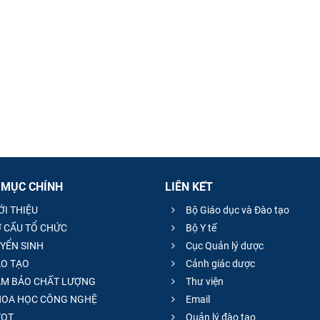
 MỤC CHÍNH
LIÊN KẾT
ỚI THIỆU
Bộ Giáo dục và Đào tạo
 CẤU TỔ CHỨC
Bộ Y tế
YỂN SINH
Cục Quản lý dược
O TẠO
Cảnh giác dược
M BẢO CHẤT LƯỢNG
Thư viện
OA HỌC CÔNG NGHỆ
Email
QT
Quản lý đào tạo