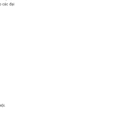
o các đại
Nội.