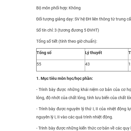
Bộ môn phối hợp: Không
Đối tượng giảng dạy: SV hệ ĐH liên thông từ trung c
Số tín chỉ: 3 (tương đương 5 ĐVHT)
Tổng số tiết (tính theo giờ chuẩn):
Tổng số
Lý thuyết
T
55
43
1
1. Mục tiêu môn học/học phần:
- Trình bày được những khái niệm cơ bản của cơ họ
lỏng, độ nhớt của chất lỏng, tính lưu biến của chất
- Trình bày được nguyên lý thứ I, II của nhiệt động 
nguyên lý I, II vào các quá trình nhiệt động.
- Trình bày được những kiến thức cơ bản về các quy 