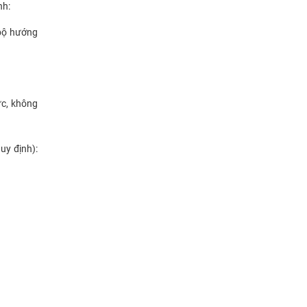
nh:
 bộ hướng
c, kh
ông
uy định):