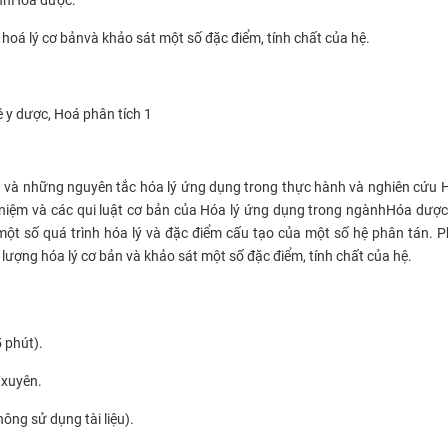
g
h
oá lý cơ bản
và khảo sát một số đặc điểm, tính chất của hệ
.
ê
y dược
,
Hoá phân tích 1
n và những nguyên tắc
h
óa lý ứng dụng trong thực hành và nghiên cứu
 niệm và các qui luật cơ bản của Hóa lý ứng dụng trong ngành
Hóa
dược.
 một số quá trình
h
óa lý và đặc điểm cấu tạo của một số hệ phân tán. 
i lượng
h
óa lý cơ bản và khảo sát một số đặc điểm, tính chất của hệ.
5
phút
).
 xuyên
.
không sử dụng tài liệu)
.