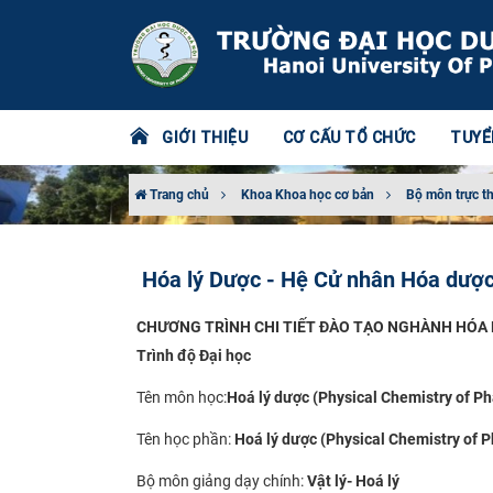
GIỚI THIỆU
CƠ CẤU TỔ CHỨC
TUYỂ
Trang chủ
Khoa Khoa học cơ bản
Bộ môn trực t
Hóa lý Dược - Hệ Cử nhân Hóa dược
CHƯƠNG TRÌNH CHI TIẾT ĐÀO TẠO NGHÀNH HÓA
Trình độ Đại học
Tên môn học:
Hoá lý
d
ược (Physical Chemistry of P
Tên học phần:
Hoá lý dược (Physical Chemistry of 
Bộ môn giảng dạy chính:
Vật lý- Hoá lý