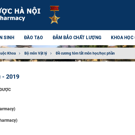
N SINH
ĐÀO TẠO
ĐẢM BẢO CHẤT LƯỢNG
KHOA HỌC
huộc Khoa
Bộ môn Vật lý
Đề cương tóm tắt môn học/học phần
 - 2019
 DƯỢC
harmacy)
Pharmacy)