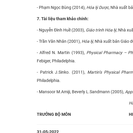
-
Phạm Ngọc Bùng (2014),
Hóa lý Dược
,
Nhà xuất bả
7. Tài liệu tham khảo chính:
-
Nguyễn Đình Huề (2003),
Giáo trình Hóa lý
, Nhà xu
- Trần Văn Nhân (2001),
Hóa lý,
Nhà xuất bản Giáo d
- Alfred N. Martin (1993),
Physical Pharmacy – Phy
Febiger, Philadelphia.
- Patrick J.Sinko. (2011),
Martin’s Physical Phar
Philadelphia.
- Mansoor M.Amiji, Beverly L.Sandmann (2005),
Appl
Hà
TRƯỞNG BỘ MÔN
H
31-05-2022