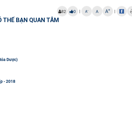
+
A
|
|
-
82
0
A
A
Ó THỂ BẠN QUAN TÂM
 Hóa Dược)
ấp - 2018