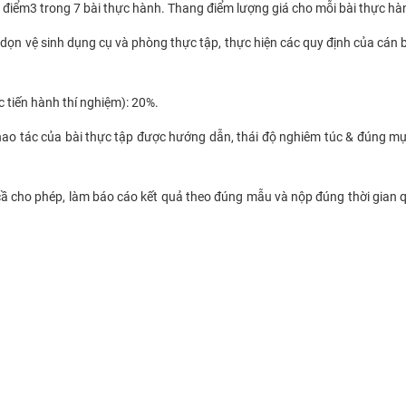
m điểm
3
trong 7
bài thực hành
. Thang điểm lượng giá cho mỗi bài thực hà
 dọn vệ sinh dụng cụ và phòng thực tập, thực hiện các quy định của cán
c tiến hành thí nghiệm
): 20%
.
hao tác của bài thực tập được hướng dẫn
, thái độ nghiêm túc & đúng mự
 cầ cho phép,
làm b
áo cáo kết quả theo đúng mẫu
và n
ộp đúng thời gian q