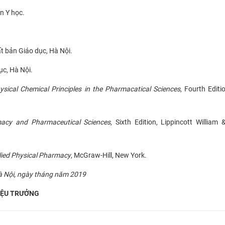
n Y học
.
ất bản Giáo dục, Hà Nội.
ục, Hà Nội.
sical Chemical Principles in the Pharmacatical Sciences
, Fourth Editi
macy and Pharmaceutical Sciences
, Sixth Edition, Lippincott William &
ied Physical Pharmacy
, McGraw-Hill, New York
.
 Nội, ngày
tháng
năm 201
9
IỆU TRƯỞNG