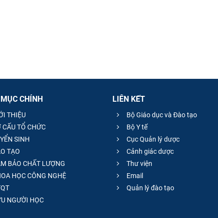
 MỤC CHÍNH
LIÊN KẾT
ỚI THIỆU
Bộ Giáo dục và Đào tạo
 CẤU TỔ CHỨC
Bộ Y tế
YỂN SINH
Cục Quản lý dược
O TẠO
Cảnh giác dược
M BẢO CHẤT LƯỢNG
Thư viện
OA HỌC CÔNG NGHỆ
Email
QT
Quản lý đào tạo
̣U NGƯỜI HỌC