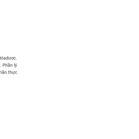
Hóa
d
ược.
 Phần lý
Phần thực