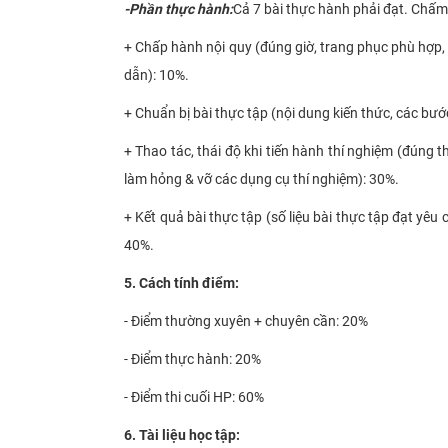
-
Phần thực hành:
Cả 7 bài thực hành phải đạt. Chấ
+ Chấp hành nội quy (đúng giờ, trang phục phù hợp,
dẫn): 10%.
+
Chuẩn bị bài thực tập (nội dung kiến thức, các bướ
+
Thao tác
, thái độ
khi tiến hành thí nghiệm
(
đúng t
làm hỏng & vỡ các dụng cụ thí nghiệm)
: 30%.
+
Kết quả bài thực tập (số liệu bài thực tập đạt yêu
4
0%.
​5​. Cách tính điểm:
- Điểm thường xuyên + chuyên cần:
2
0%
- Điểm thực hành:
20
%
- Điểm thi cuối HP:
6
0%
6. Tài liệu học tập: