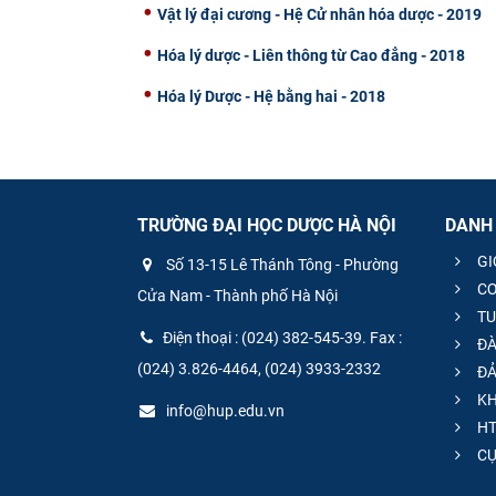
Vật lý đại cương - Hệ Cử nhân hóa dược - 2019
Hóa lý dược - Liên thông từ Cao đẳng - 2018
Hóa lý Dược - Hệ bằng hai - 2018
TRƯỜNG ĐẠI HỌC DƯỢC HÀ NỘI
DANH
GI
Số 13-15 Lê Thánh Tông - Phường
CƠ
Cửa Nam - Thành phố Hà Nội
TU
Điện thoại : (024) 382-545-39. Fax :
ĐÀ
(024) 3.826-4464, (024) 3933-2332
ĐẢ
KH
info@hup.edu.vn
HT
CƯ