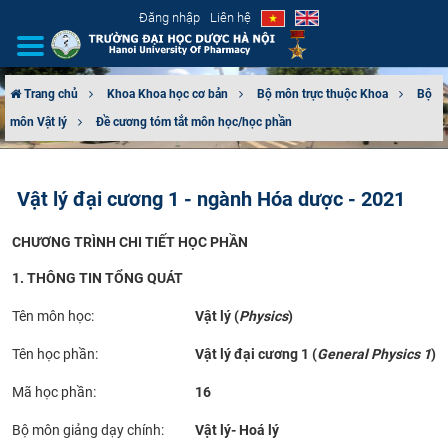
Đăng nhập
Liên hệ
Trang chủ
Khoa Khoa học cơ bản
Bộ môn trực thuộc Khoa
Bộ
môn Vật lý
Đề cương tóm tắt môn học/học phần
GIỚI THIỆU
CƠ CẤU TỔ CHỨC
Vật lý đại cương 1 - ngành Hóa dược - 2021
TUYỂN SINH
CHƯƠNG TRÌNH CHI TIẾT HỌC PHẦN
ĐÀO TẠO
1. THÔNG TIN TỔNG QUÁT
Tên môn học:
Vật lý (
Physics
)
ĐẢM BẢO CHẤT LƯỢNG
Tên học phần:
Vật lý đại cương 1 (
General Physics 1
)
KHOA HỌC CÔNG NGHỆ
Mã học phần:
16
HTQT
Bộ môn giảng dạy chính:
Vật lý- Hoá lý