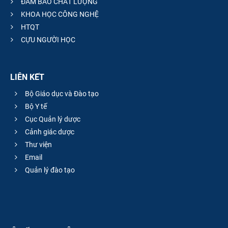
ĐẢM BẢO CHẤT LƯỢNG
KHOA HỌC CÔNG NGHỆ
HTQT
CỰU NGƯỜI HỌC
LIÊN KẾT
Bộ Giáo dục và Đào tạo
Bộ Y tế
Cục Quản lý dược
Cảnh giác dược
Thư viện
Email
Quản lý đào tạo