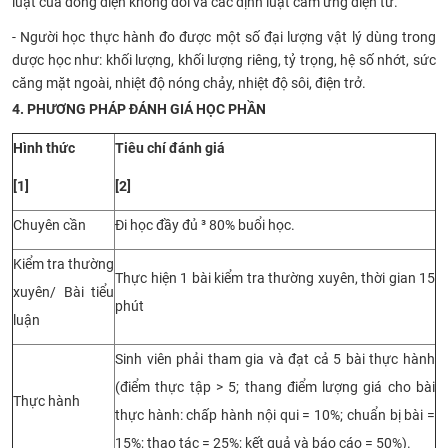
luật của dòng điện không đổi và các định luật cảm ứng điện từ.
-
N
gười học thực hành đo được một số đại lượng vật lý dùng trong
dược học như: khối lượng, khối lượng riêng, tỷ trọng, hệ số nhớt, sức
căng mặt ngoài, nhiệt độ nóng chảy, nhiệt độ sôi, điện trở.
4. PHƯƠNG PHÁP ĐÁNH GIÁ HỌC PHẦN
Hình thức
Tiêu chí đánh giá
[1]
[2]
Chuyên cần
Đi học đầy đủ
³
80% buổi học.
Kiểm tra thường
Thực hiện 1 bài kiểm tra thường xuyên, thời gian 15
xuyên/ Bài tiểu
phút
luận
Sinh viên phải tham gia và đạt c
ả
5
bài thực hành
(điểm thực tập > 5; thang điểm lượng giá cho bài
Thực hành
thực hành: chấp hành nội qui = 10%; chuẩn bị bài =
15
%; thao tác =
25
%; kết quả và báo cáo =
50
%).