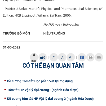
th
- Patrick J.Sinko. Martin’s Physical and Pharmaceutical Sciences, 6
Edition, NXB Lippincott Willams &Wilkins, 2006.
Hà Nội, ngày tháng năm
TRƯỞNG BỘ MÔN
HIỆU TRƯỞNG
31-05-2022
+
A
|
|
-
0
A
A
1081
CÓ THỂ BẠN QUAN TÂM
Đề cương Tóm tắt Học phần Vật lý ứng dụng
Tóm tắt HP Vật lý đại cương1 (ngành Hóa dược)
Đề cương tóm tắt HP Vật lý đại cương 2 (ngành Hóa Dược)