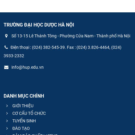
TRƯỜNG ĐẠI HỌC DƯỢC HÀ NỘI
Số 13-15 Lê Thánh Tông - Phường Cửa Nam - Thành phố Hà Nội
Điện thoại : (024) 382-545-39. Fax : (024) 3.826-4464, (024)
3933-2332
info@hup.edu.vn
DANH MỤC CHÍNH
GIỚI THIỆU
CƠ CẤU TỔ CHỨC
TUYỂN SINH
ĐÀO TẠO