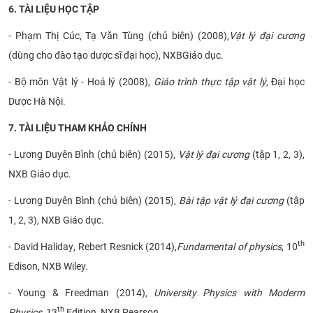
6. TÀI LIỆU HỌC TẬP
-
Phạm Thị Cúc, Tạ Văn Tùng (chủ biên)
(
2008
),
Vật lý đại cương
(dùng cho đào tạo dược sĩ đại học)
, NXB
G
iáo dục.
- Bộ môn Vật lý - Hoá lý (2008),
Giáo trình thực tập vật lý
, Đại học
Dược Hà Nội.
7. TÀI LIỆU THAM KHẢO CHÍNH
- Lương Duyên Bình (chủ biên) (2015),
Vật lý đại cương
(tập 1, 2, 3),
NXB Giáo dục.
- Lương Duyên Bình (chủ biên) (2015),
Bài tập vật lý đại cương
(tập
1, 2, 3), NXB Giáo dục.
th
-
David Haliday
, Rebert Resnick (2014),
Fundamental of physics
, 10
Edison, NXB Wiley.
- Young & Freedman (2014),
University Physics with Moderm
th
Physics
, 13
Edition, NXB Pearson.