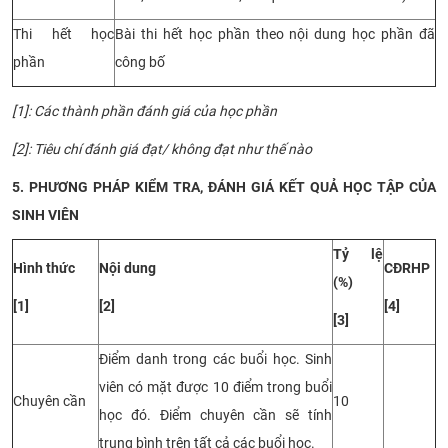
Thi hết học
Bài thi hết học phần theo nội dung học phần đã
phần
công bố
[1]: Các thành phần đánh giá của học phần
[2]: Tiêu chí đánh giá đạt/ không đạt như thế nào
5. PHƯƠNG PHÁP KIỂM TRA, ĐÁNH GIÁ KẾT QUẢ HỌC TẬP CỦA
SINH VIÊN
Tỷ lệ
Hình thức
Nội dung
CĐRHP
(%)
[1]
[2]
[4]
[3]
Điểm danh trong các buổi học
. Sinh
viên có mặt được 10 điểm trong buổi
Chuyên cần
10
học đó. Điểm chuyên cần sẽ tính
trung bình trên tất cả các buổi học.