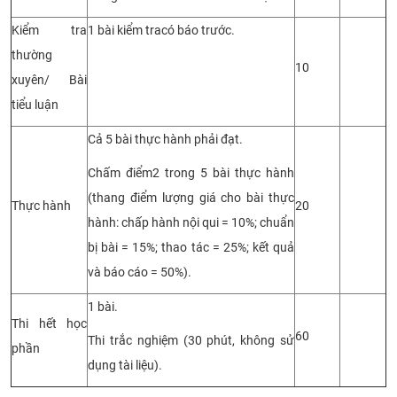
Kiểm tra
1
bài
kiểm tra
có
báo trước
.
thường
10
xuyên/ Bài
tiểu luận
Cả 5 bài thực hành phải đạt.
Chấm điểm
2 trong 5
bài thực hành
(
thang điểm lượng giá cho bài thực
Thực hành
20
hành:
chấp hành nội qui = 10%; chuẩn
bị bài =
15
%; thao tác =
25
%; kết quả
và báo cáo =
50
%)
.
1 bài.
Thi hết học
60
Thi
trắc nghiệm
(
30
phút, không sử
phần
dụng tài liệu).