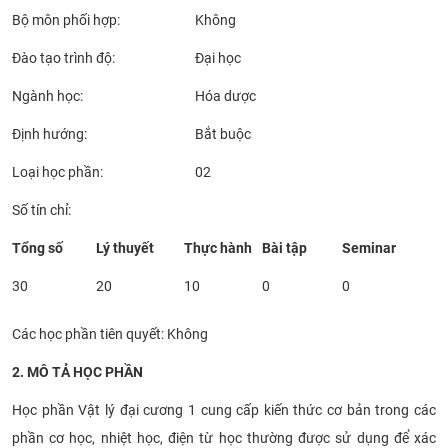
Bộ môn phối hợp:
Không
CỰU NGƯỜI HỌC
Đào tạo trình độ:
Đại học
Ngành học
:
Hóa dược
Định hướng
:
Bắt buộc
Loại học phần
:
02
Số tín chỉ:
Tổng số
Lý thuyết
Thực hành
Bài tập
Seminar
30
20
10
0
0
Các học phần tiên quyết: Không
2
.
MÔ TẢ HỌC PHẦN
Học phần Vật lý đại cương 1 cung cấp kiến thức cơ bản trong các
phần cơ học, nhiệt học, điện từ học thường được sử dụng để xác