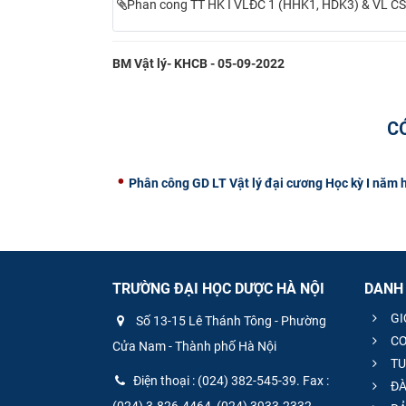
Phan cong TT HK I VLĐC 1 (HHK1, HDK3) & VL C
BM Vật lý- KHCB - 05-09-2022
C
Phân công GD LT Vật lý đại cương Học kỳ I năm
TRƯỜNG ĐẠI HỌC DƯỢC HÀ NỘI
DANH
GI
Số 13-15 Lê Thánh Tông - Phường
CƠ
Cửa Nam - Thành phố Hà Nội
TU
Điện thoại : (024) 382-545-39. Fax :
ĐÀ