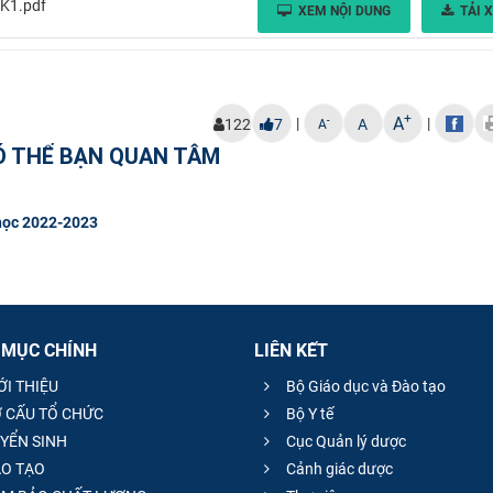
SK1.pdf
XEM NỘI DUNG
TẢI 
+
A
|
|
-
122
7
A
A
Ó THỂ BẠN QUAN TÂM
 học 2022-2023
 MỤC CHÍNH
LIÊN KẾT
ỚI THIỆU
Bộ Giáo dục và Đào tạo
 CẤU TỔ CHỨC
Bộ Y tế
YỂN SINH
Cục Quản lý dược
O TẠO
Cảnh giác dược