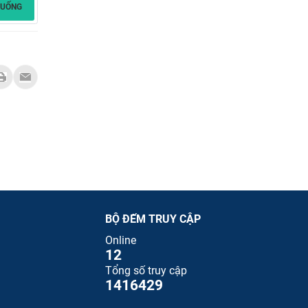
XUỐNG
BỘ ĐẾM TRUY CẬP
Online
12
Tổng số truy cập
1416429