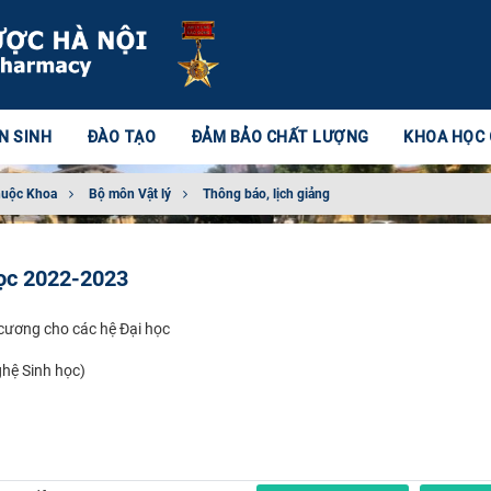
N SINH
ĐÀO TẠO
ĐẢM BẢO CHẤT LƯỢNG
KHOA HỌC
huộc Khoa
Bộ môn Vật lý
Thông báo, lịch giảng
học 2022-2023
 cương cho các hệ Đại học
hệ Sinh học)