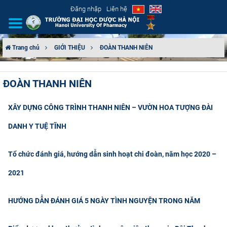
Đăng nhập
Liên hệ
Trang chủ
GIỚI THIỆU
ĐOÀN THANH NIÊN
GIỚI THIỆU
ĐOÀN THANH NIÊN
CƠ CẤU TỔ CHỨC
XÂY DỰNG CÔNG TRÌNH THANH NIÊN – VƯỜN HOA TƯỢNG ĐÀI
TUYỂN SINH
DANH Y TUỆ TĨNH
ĐÀO TẠO
Tổ chức đánh giá, hướng dẫn sinh hoạt chi đoàn, năm học 2020 –
ĐẢM BẢO CHẤT LƯỢNG
2021
KHOA HỌC CÔNG NGHỆ
HƯỚNG DẪN ĐÁNH GIÁ 5 NGÀY TÌNH NGUYỆN TRONG NĂM
HTQT