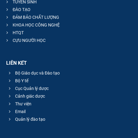
TUYỂN SINH
ĐÀO TẠO
ĐẢM BẢO CHẤT LƯỢNG
KHOA HỌC CÔNG NGHỆ
HTQT
CỰU NGƯỜI HỌC
LIÊN KẾT
Bộ Giáo dục và Đào tạo
Bộ Y tế
Cục Quản lý dược
Cảnh giác dược
Thư viện
Email
Quản lý đào tạo