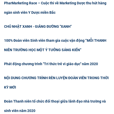
PharMarketing Race – Cuộc thi về Marketing Dược thu hút hàng
ngàn sinh viên Y Dược miền Bắc
CHỦ NHẬT XANH - GIẢNG ĐƯỜNG "XANH"
100% Đoàn viên Sinh viên tham gia cuộc vận động “MỖI THANH
NIÊN TRƯỜNG HỌC MỘT Ý TƯỞNG SÁNG KIẾN”
Phát động chương trình "Tri thức trẻ vì giáo dục" năm 2020
NỘI DUNG CHƯƠNG TRÌNH RÈN LUYỆN ĐOÀN VIÊN TRONG THỜI
KỲ MỚI
Đoàn Thanh niên tổ chức đối thoại giữa lãnh đạo nhà trường và
sinh viên năm 2020