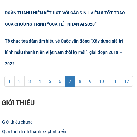
ĐOÀN THANH NIÊN KẾT HỢP VỚI CÁC SINH VIÊN 5 TỐT TRAO
QUÀ CHƯƠNG TRÌNH “QUÀ TẾT NHÂN ÁI 2020”
Tổ chức tọa đàm tìm hiểu về Cuộc vận động “Xây dựng giá trị
hình mẫu thanh niên Việt Nam thời kỳ mới”, giai đoạn 2018 –
2022
1
2
3
4
5
6
7
8
9
10
11
12
GIỚI THIỆU
Giới thiệu chung
Quá trình hình thành và phát triển