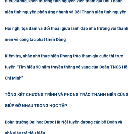
Biểu dương, khen thưởng tình nguyện viên tham gia Đội Thanh
CỰU NGƯỜI HỌC
niên tình nguyện phản ứng nhanh và Đội Thanh niên tình nguyện
Hội nghị tọa đàm và đối thoại giữa lãnh đạo nhà trường với thanh
niên về công tác phát triển Đảng
Kiểm tra, nhắc nhở thực hiện Phong trào tham gia cuộc thi trực
tuyến “Tìm hiểu 90 năm truyền thống vẻ vang của Đoàn TNCS Hồ
Chí Minh”
TỔNG KẾT CHƯƠNG TRÌNH VÀ PHONG TRÀO THANH NIÊN CÙNG
GIÚP ĐỠ NHAU TRONG HỌC TẬP
​Đoàn trường Đại học Dược Hà Nội tuyên dương cán bộ Đoàn và
nhà giáo trẻ tiêu biểu