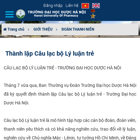
Đăng nhập
Liên hệ
Trang chủ
GIỚI THIỆU
ĐOÀN THANH NIÊN
GIỚI THIỆU
Thành lập Câu lạc bộ Lý luận trẻ
CƠ CẤU TỔ CHỨC
CÂU LẠC BỘ LÝ LUẬN TRẺ - TRƯỜNG ĐẠI HỌC DƯỢC HÀ NỘI
TUYỂN SINH
Tháng 7 vừa qua, Ban Thường vụ Đoàn Trường Đại học Dược Hà Nội
ĐÀO TẠO
đã ký quyết định thành lập Câu lạc bộ Lý luận trẻ - Trường Đại học
ĐẢM BẢO CHẤT LƯỢNG
Dược Hà Nội.
KHOA HỌC CÔNG NGHỆ
Câu lạc bộ Lý luận trẻ là mô hình tập hợp các cán bộ đoàn, đoàn viên,
thanh niên yêu thích và có khả năng nghiên cứu, trao đổi về lý luận,
HTQT
nghiên cứu về Chủ nghĩa Mác - Lênin, tư tưởng Hồ Chí Minh, về Đảng