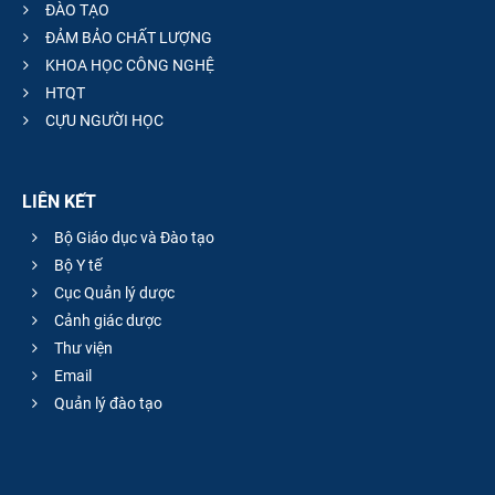
ĐÀO TẠO
ĐẢM BẢO CHẤT LƯỢNG
KHOA HỌC CÔNG NGHỆ
HTQT
CỰU NGƯỜI HỌC
LIÊN KẾT
Bộ Giáo dục và Đào tạo
Bộ Y tế
Cục Quản lý dược
Cảnh giác dược
Thư viện
Email
Quản lý đào tạo