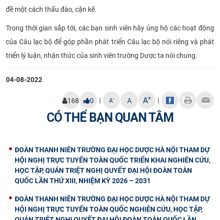
đề một cách thấu đáo, cặn kẽ.
Trong thời gian sắp tới, các bạn sinh viên hãy ủng hộ các hoạt động
của Câu lạc bộ để góp phần phát triển Câu lạc bộ nói riêng và phát
triển lý luận, nhận thức của sinh viên trường Dược ta nói chung.
04-08-2022
+
A
|
|
-
168
0
A
A
CÓ THỂ BẠN QUAN TÂM
ĐOÀN THANH NIÊN TRƯỜNG ĐẠI HỌC DƯỢC HÀ NỘI THAM DỰ
HỘI NGHỊ TRỰC TUYẾN TOÀN QUỐC TRIỂN KHAI NGHIÊN CỨU,
HỌC TẬP, QUÁN TRIỆT NGHỊ QUYẾT ĐẠI HỘI ĐOÀN TOÀN
QUỐC LẦN THỨ XIII, NHIỆM KỲ 2026 – 2031
ĐOÀN THANH NIÊN TRƯỜNG ĐẠI HỌC DƯỢC HÀ NỘI THAM DỰ
HỘI NGHỊ TRỰC TUYẾN TOÀN QUỐC NGHIÊN CỨU, HỌC TẬP,
QUÁN TRIỆT NGHỊ QUYẾT ĐẠI HỘI ĐOÀN TOÀN QUỐC LẦN