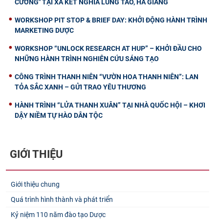
CƯƠNG" TẠI XÃ KẾT NGHĨA LŨNG TÁO, HÀ GIANG
WORKSHOP PIT STOP & BRIEF DAY: KHỞI ĐỘNG HÀNH TRÌNH
MARKETING DƯỢC
WORKSHOP “UNLOCK RESEARCH AT HUP” – KHỞI ĐẦU CHO
NHỮNG HÀNH TRÌNH NGHIÊN CỨU SÁNG TẠO
CÔNG TRÌNH THANH NIÊN “VƯỜN HOA THANH NIÊN”: LAN
TỎA SẮC XANH – GỬI TRAO YÊU THƯƠNG
HÀNH TRÌNH “LỬA THANH XUÂN” TẠI NHÀ QUỐC HỘI – KHƠI
DẬY NIỀM TỰ HÀO DÂN TỘC
GIỚI THIỆU
Giới thiệu chung
Quá trình hình thành và phát triển
Kỷ niệm 110 năm đào tạo Dược