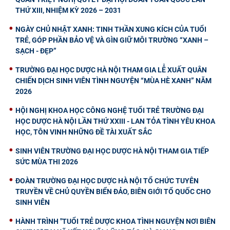
THỨ XIII, NHIỆM KỲ 2026 – 2031
NGÀY CHỦ NHẬT XANH: TINH THẦN XUNG KÍCH CỦA TUỔI
TRẺ, GÓP PHẦN BẢO VỆ VÀ GÌN GIỮ MÔI TRƯỜNG “XANH –
SẠCH - ĐẸP”
TRƯỜNG ĐẠI HỌC DƯỢC HÀ NỘI THAM GIA LỄ XUẤT QUÂN
CHIẾN DỊCH SINH VIÊN TÌNH NGUYỆN “MÙA HÈ XANH” NĂM
2026
HỘI NGHỊ KHOA HỌC CÔNG NGHỆ TUỔI TRẺ TRƯỜNG ĐẠI
HỌC DƯỢC HÀ NỘI LẦN THỨ XXIII - LAN TỎA TÌNH YÊU KHOA
HỌC, TÔN VINH NHỮNG ĐỀ TÀI XUẤT SẮC
SINH VIÊN TRƯỜNG ĐẠI HỌC DƯỢC HÀ NỘI THAM GIA TIẾP
SỨC MÙA THI 2026
ĐOÀN TRƯỜNG ĐẠI HỌC DƯỢC HÀ NỘI TỔ CHỨC TUYÊN
TRUYỀN VỀ CHỦ QUYỀN BIỂN ĐẢO, BIÊN GIỚI TỔ QUỐC CHO
SINH VIÊN
HÀNH TRÌNH "TUỔI TRẺ DƯỢC KHOA TÌNH NGUYỆN NƠI BIÊN