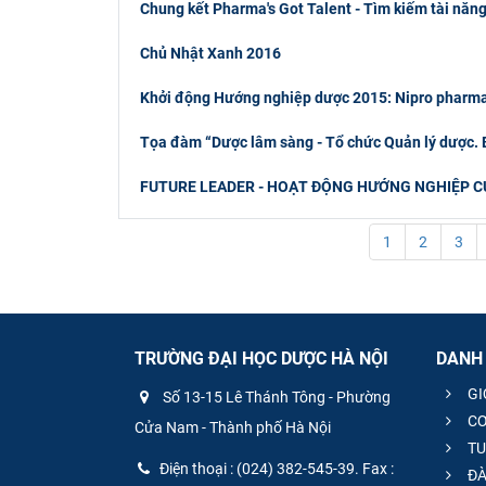
Chung kết Pharma's Got Talent - Tìm kiếm tài năn
Chủ Nhật Xanh 2016
Khởi động Hướng nghiệp dược 2015: Nipro pharma
Tọa đàm “Dược lâm sàng - Tổ chức Quản lý dược. B
FUTURE LEADER - HOẠT ĐỘNG HƯỚNG NGHIỆP C
1
2
3
TRƯỜNG ĐẠI HỌC DƯỢC HÀ NỘI
DANH
GI
Số 13-15 Lê Thánh Tông - Phường
CƠ
Cửa Nam - Thành phố Hà Nội
TU
Điện thoại : (024) 382-545-39. Fax :
ĐÀ