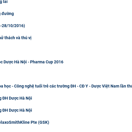
 lai
g đường
4-28/10/2016)
ử thách và thú vị
học Dược Hà Nội - Pharma Cup 2016
 học - Công nghệ tuổi trẻ các trường ĐH - CĐ Y - Dược Việt Nam lần thứ
g ĐH Dược Hà Nội
ng ĐH Dược Hà Nội
laxoSmithKline Pte (GSK)