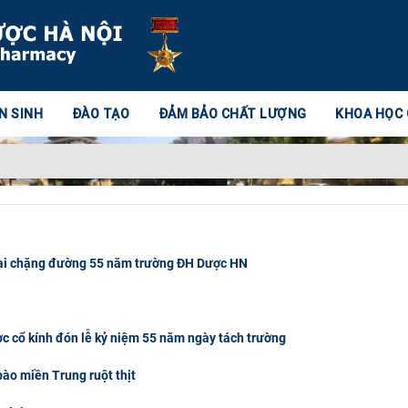
N SINH
ĐÀO TẠO
ĐẢM BẢO CHẤT LƯỢNG
KHOA HỌC
n lại chặng đường 55 năm trường ĐH Dược HN
c cổ kính đón lễ kỷ niệm 55 năm ngày tách trường
ào miền Trung ruột thịt