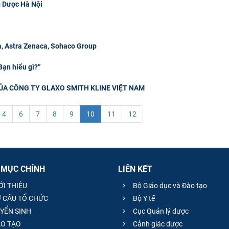
g Dược Hà Nội
, Astra Zenaca, Sohaco Group
ạn hiểu gì?”
ỦA CÔNG TY GLAXO SMITH KLINE VIỆT NAM
4
6
7
8
9
10
11
12
 MỤC CHÍNH
LIÊN KẾT
ỚI THIỆU
Bộ Giáo dục và Đào tạo
 CẤU TỔ CHỨC
Bộ Y tế
YỂN SINH
Cục Quản lý dược
O TẠO
Cảnh giác dược