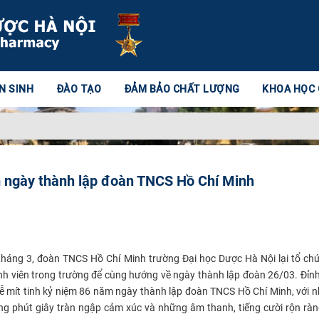
N SINH
ĐÀO TẠO
ĐẢM BẢO CHẤT LƯỢNG
KHOA HỌC
ăm ngày thành lập đoàn TNCS Hồ Chí Minh
 tháng 3, đoàn TNCS Hồ Chí Minh trường Đại học Dược Hà Nội lại tổ c
nh viên trong trường để cùng hướng về ngày thành lập đoàn 26/03. Đỉn
ễ mít tinh kỷ niệm 86 năm ngày thành lập đoàn TNCS Hồ Chí Minh, với n
g phút giây tràn ngập cảm xúc và những âm thanh, tiếng cười rộn ràn