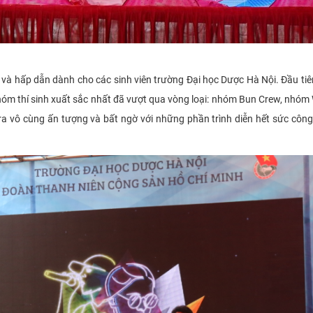
ng và hấp dẫn dành cho các sinh viên trường Đại học Dược Hà Nội. Đầu tiê
nhóm thí sinh xuất sắc nhất đã vượt qua vòng loại: nhóm Bun Crew, nhóm
n ra vô cùng ấn tượng và bất ngờ với những phần trình diễn hết sức côn