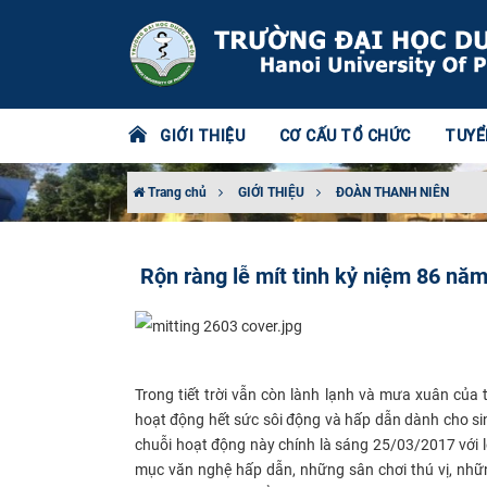
GIỚI THIỆU
CƠ CẤU TỔ CHỨC
TUYỂ
Trang chủ
GIỚI THIỆU
ĐOÀN THANH NIÊN
Rộn ràng lễ mít tinh kỷ niệm 86 n
Trong tiết trời vẫn còn lành lạnh và mưa xuân của
hoạt động hết sức sôi động và hấp dẫn dành cho si
chuỗi hoạt động này chính là sáng 25/03/2017 với l
mục văn nghệ hấp dẫn, những sân chơi thú vị, nhữn