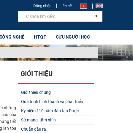
Đăng nhập
Liên hệ
 CÔNG NGHỆ
HTQT
CỰU NGƯỜI HỌC
GIỚI THIỆU
Giới thiệu chung
Quá trình hình thành và phát triển
hức những
Kỷ niệm 110 năm đào tạo Dược
h cao của
Sứ mạng, tầm nhìn
hững tiết
g lan tỏa
Chuẩn đầu ra