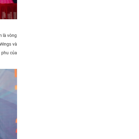
n là vòng
 Wings và
g phu của