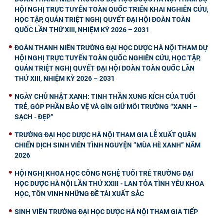
HỘI NGHỊ TRỰC TUYẾN TOÀN QUỐC TRIỂN KHAI NGHIÊN CỨU,
HỌC TẬP, QUÁN TRIỆT NGHỊ QUYẾT ĐẠI HỘI ĐOÀN TOÀN
QUỐC LẦN THỨ XIII, NHIỆM KỲ 2026 – 2031
ĐOÀN THANH NIÊN TRƯỜNG ĐẠI HỌC DƯỢC HÀ NỘI THAM DỰ
HỘI NGHỊ TRỰC TUYẾN TOÀN QUỐC NGHIÊN CỨU, HỌC TẬP,
QUÁN TRIỆT NGHỊ QUYẾT ĐẠI HỘI ĐOÀN TOÀN QUỐC LẦN
THỨ XIII, NHIỆM KỲ 2026 – 2031
NGÀY CHỦ NHẬT XANH: TINH THẦN XUNG KÍCH CỦA TUỔI
TRẺ, GÓP PHẦN BẢO VỆ VÀ GÌN GIỮ MÔI TRƯỜNG “XANH –
SẠCH - ĐẸP”
TRƯỜNG ĐẠI HỌC DƯỢC HÀ NỘI THAM GIA LỄ XUẤT QUÂN
CHIẾN DỊCH SINH VIÊN TÌNH NGUYỆN “MÙA HÈ XANH” NĂM
2026
HỘI NGHỊ KHOA HỌC CÔNG NGHỆ TUỔI TRẺ TRƯỜNG ĐẠI
HỌC DƯỢC HÀ NỘI LẦN THỨ XXIII - LAN TỎA TÌNH YÊU KHOA
HỌC, TÔN VINH NHỮNG ĐỀ TÀI XUẤT SẮC
SINH VIÊN TRƯỜNG ĐẠI HỌC DƯỢC HÀ NỘI THAM GIA TIẾP