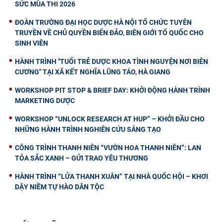
SỨC MÙA THI 2026
ĐOÀN TRƯỜNG ĐẠI HỌC DƯỢC HÀ NỘI TỔ CHỨC TUYÊN
TRUYỀN VỀ CHỦ QUYỀN BIỂN ĐẢO, BIÊN GIỚI TỔ QUỐC CHO
SINH VIÊN
HÀNH TRÌNH "TUỔI TRẺ DƯỢC KHOA TÌNH NGUYỆN NƠI BIÊN
CƯƠNG" TẠI XÃ KẾT NGHĨA LŨNG TÁO, HÀ GIANG
WORKSHOP PIT STOP & BRIEF DAY: KHỞI ĐỘNG HÀNH TRÌNH
MARKETING DƯỢC
WORKSHOP “UNLOCK RESEARCH AT HUP” – KHỞI ĐẦU CHO
NHỮNG HÀNH TRÌNH NGHIÊN CỨU SÁNG TẠO
CÔNG TRÌNH THANH NIÊN “VƯỜN HOA THANH NIÊN”: LAN
TỎA SẮC XANH – GỬI TRAO YÊU THƯƠNG
HÀNH TRÌNH “LỬA THANH XUÂN” TẠI NHÀ QUỐC HỘI – KHƠI
DẬY NIỀM TỰ HÀO DÂN TỘC