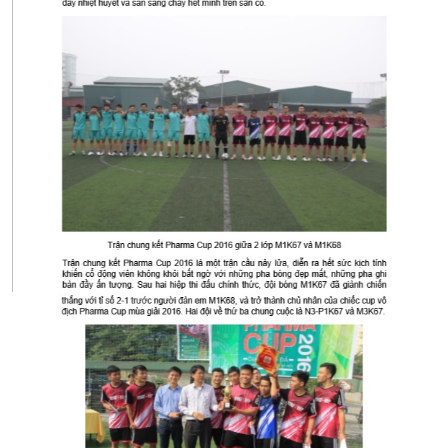
CỰU NGƯỜI HỌC