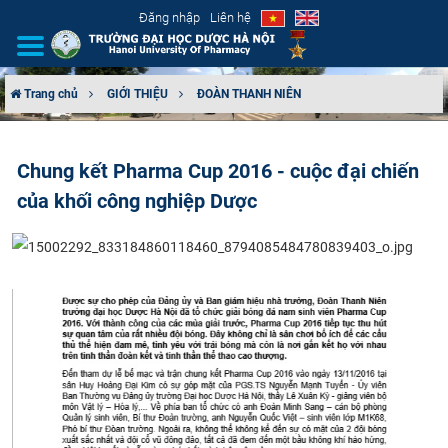
Đăng nhập
Liên hệ
Trang chủ
GIỚI THIỆU
ĐOÀN THANH NIÊN
GIỚI THIỆU
Chung kết Pharma Cup 2016 - cuộc đại chiến
CƠ CẤU TỔ CHỨC
của khối công nghiệp Dược
TUYỂN SINH
ĐÀO TẠO
ĐẢM BẢO CHẤT LƯỢNG
KHOA HỌC CÔNG NGHỆ
HTQT