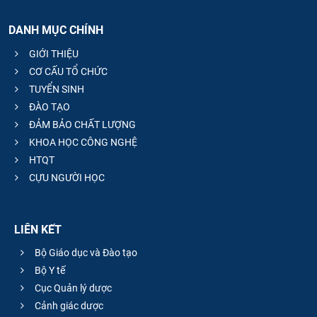
DANH MỤC CHÍNH
GIỚI THIỆU
CƠ CẤU TỔ CHỨC
TUYỂN SINH
ĐÀO TẠO
ĐẢM BẢO CHẤT LƯỢNG
KHOA HỌC CÔNG NGHỆ
HTQT
CỰU NGƯỜI HỌC
LIÊN KẾT
Bộ Giáo dục và Đào tạo
Bộ Y tế
Cục Quản lý dược
Cảnh giác dược