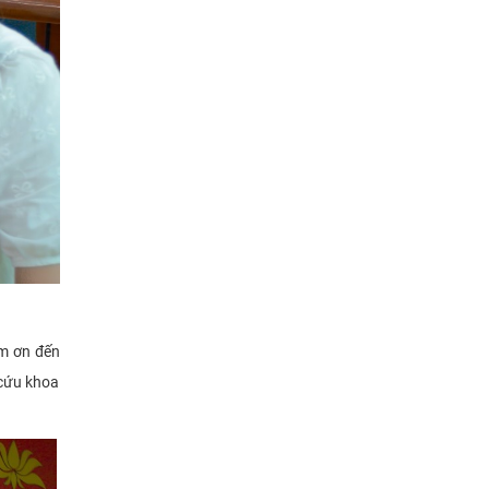
ảm ơn đến
 cứu khoa