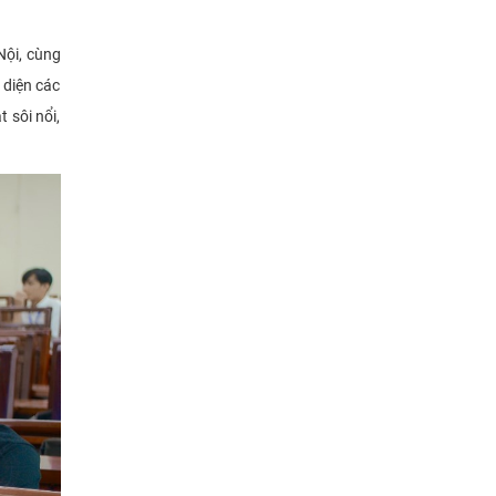
Nội, cùng
 diện các
 sôi nổi,