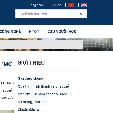
Đăng nhập
Liên hệ
 CÔNG NGHỆ
HTQT
CỰU NGƯỜI HỌC
GIỚI THIỆU
w “MỞ
Giới thiệu chung
TỪ GIẢNG
Quá trình hình thành và phát triển
hát triển
Kỷ niệm 110 năm đào tạo Dược
ả các cựu
Sứ mạng, tầm nhìn
Chuẩn đầu ra