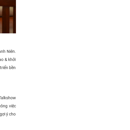
anh Niên.
ạo & khởi
 triển bền
 Talkshow
công việc
gợi ý cho