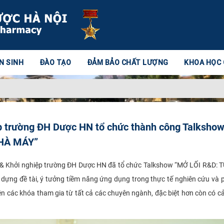
N SINH
ĐÀO TẠO
ĐẢM BẢO CHẤT LƯỢNG
KHOA HỌC
ệp trường ĐH Dược HN tổ chức thành công Talksho
HÀ MÁY”
 & Khởi nghiệp trường ĐH Dược HN đã tổ chức Talkshow “MỞ LỐI R&D: 
ng đề tài, ý tưởng tiềm năng ứng dụng trong thực tế nghiên cứu và p
ên các khóa tham gia từ tất cả các chuyên ngành, đặc biệt hơn còn có c