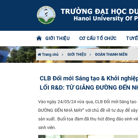
GIỚI THIỆU
CƠ CẤU TỔ CHỨC
TUYỂ
Trang chủ
GIỚI THIỆU
ĐOÀN THANH NIÊN
CLB Đổi mới Sáng tạo & Khởi nghi
LỐI R&D: TỪ GIẢNG ĐƯỜNG ĐẾN N
Vào ngày 24/05/24 vừa qua, CLB Đổi mới Sáng tạo
ĐƯỜNG ĐẾN NHÀ MÁY” với chủ đề về tư duy để xây dự
sản xuất. Buổi tọa đàm đã thu hút đông đảo sinh vi
sinh viên.