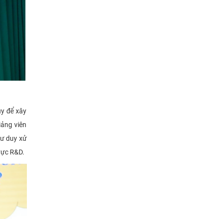
uy để xây
iảng viên
tư duy xử
 vực R&D.