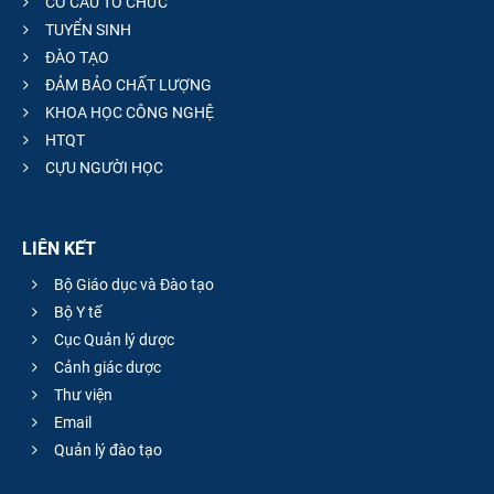
CƠ CẤU TỔ CHỨC
TUYỂN SINH
ĐÀO TẠO
ĐẢM BẢO CHẤT LƯỢNG
KHOA HỌC CÔNG NGHỆ
HTQT
CỰU NGƯỜI HỌC
LIÊN KẾT
Bộ Giáo dục và Đào tạo
Bộ Y tế
Cục Quản lý dược
Cảnh giác dược
Thư viện
Email
Quản lý đào tạo