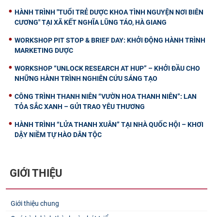
HÀNH TRÌNH "TUỔI TRẺ DƯỢC KHOA TÌNH NGUYỆN NƠI BIÊN
CƯƠNG" TẠI XÃ KẾT NGHĨA LŨNG TÁO, HÀ GIANG
WORKSHOP PIT STOP & BRIEF DAY: KHỞI ĐỘNG HÀNH TRÌNH
MARKETING DƯỢC
WORKSHOP “UNLOCK RESEARCH AT HUP” – KHỞI ĐẦU CHO
NHỮNG HÀNH TRÌNH NGHIÊN CỨU SÁNG TẠO
CÔNG TRÌNH THANH NIÊN “VƯỜN HOA THANH NIÊN”: LAN
TỎA SẮC XANH – GỬI TRAO YÊU THƯƠNG
HÀNH TRÌNH “LỬA THANH XUÂN” TẠI NHÀ QUỐC HỘI – KHƠI
DẬY NIỀM TỰ HÀO DÂN TỘC
GIỚI THIỆU
Giới thiệu chung