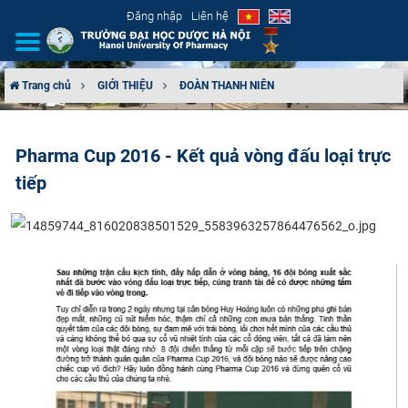
Đăng nhập
Liên hệ
Trang chủ
GIỚI THIỆU
ĐOÀN THANH NIÊN
GIỚI THIỆU
Pharma Cup 2016 - Kết quả vòng đấu loại trực
CƠ CẤU TỔ CHỨC
tiếp
TUYỂN SINH
ĐÀO TẠO
ĐẢM BẢO CHẤT LƯỢNG
KHOA HỌC CÔNG NGHỆ
HTQT