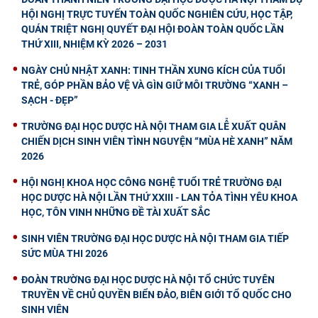
HỘI NGHỊ TRỰC TUYẾN TOÀN QUỐC NGHIÊN CỨU, HỌC TẬP,
QUÁN TRIỆT NGHỊ QUYẾT ĐẠI HỘI ĐOÀN TOÀN QUỐC LẦN
THỨ XIII, NHIỆM KỲ 2026 – 2031
NGÀY CHỦ NHẬT XANH: TINH THẦN XUNG KÍCH CỦA TUỔI
TRẺ, GÓP PHẦN BẢO VỆ VÀ GÌN GIỮ MÔI TRƯỜNG “XANH –
SẠCH - ĐẸP”
TRƯỜNG ĐẠI HỌC DƯỢC HÀ NỘI THAM GIA LỄ XUẤT QUÂN
CHIẾN DỊCH SINH VIÊN TÌNH NGUYỆN “MÙA HÈ XANH” NĂM
2026
HỘI NGHỊ KHOA HỌC CÔNG NGHỆ TUỔI TRẺ TRƯỜNG ĐẠI
HỌC DƯỢC HÀ NỘI LẦN THỨ XXIII - LAN TỎA TÌNH YÊU KHOA
HỌC, TÔN VINH NHỮNG ĐỀ TÀI XUẤT SẮC
SINH VIÊN TRƯỜNG ĐẠI HỌC DƯỢC HÀ NỘI THAM GIA TIẾP
SỨC MÙA THI 2026
ĐOÀN TRƯỜNG ĐẠI HỌC DƯỢC HÀ NỘI TỔ CHỨC TUYÊN
TRUYỀN VỀ CHỦ QUYỀN BIỂN ĐẢO, BIÊN GIỚI TỔ QUỐC CHO
SINH VIÊN