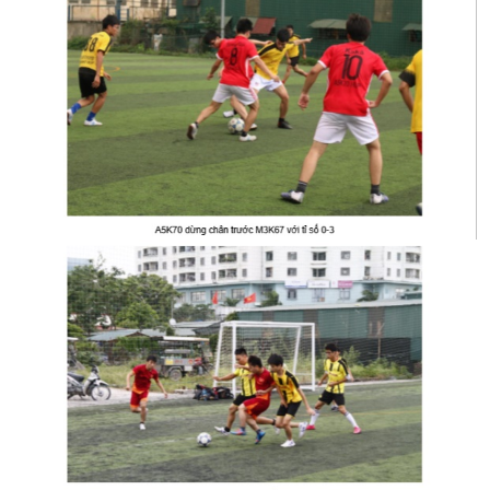
CỰU NGƯỜI HỌC