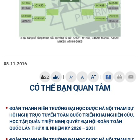
08-11-2016
+
A
|
|
-
22
0
A
A
CÓ THỂ BẠN QUAN TÂM
ĐOÀN THANH NIÊN TRƯỜNG ĐẠI HỌC DƯỢC HÀ NỘI THAM DỰ
HỘI NGHỊ TRỰC TUYẾN TOÀN QUỐC TRIỂN KHAI NGHIÊN CỨU,
HỌC TẬP, QUÁN TRIỆT NGHỊ QUYẾT ĐẠI HỘI ĐOÀN TOÀN
QUỐC LẦN THỨ XIII, NHIỆM KỲ 2026 – 2031
ĐOÀN THANH NIÊN TRƯỜNG ĐẠI HỌC DƯỢC HÀ NỘI THAM DỰ