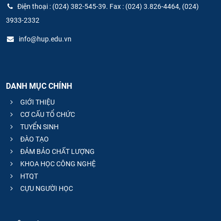
Điện thoại : (024) 382-545-39. Fax : (024) 3.826-4464, (024)
3933-2332
info@hup.edu.vn
DANH MỤC CHÍNH
GIỚI THIỆU
CƠ CẤU TỔ CHỨC
TUYỂN SINH
ĐÀO TẠO
ĐẢM BẢO CHẤT LƯỢNG
KHOA HỌC CÔNG NGHỆ
HTQT
CỰU NGƯỜI HỌC