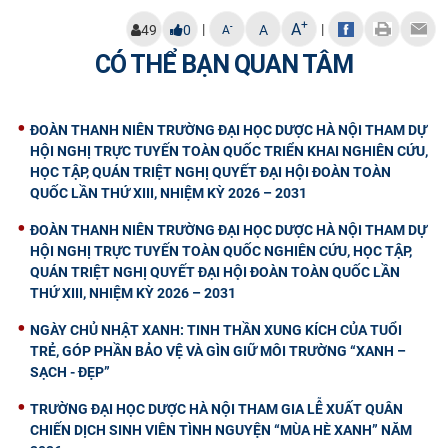
+
A
|
|
-
49
0
A
A
CÓ THỂ BẠN QUAN TÂM
ĐOÀN THANH NIÊN TRƯỜNG ĐẠI HỌC DƯỢC HÀ NỘI THAM DỰ
HỘI NGHỊ TRỰC TUYẾN TOÀN QUỐC TRIỂN KHAI NGHIÊN CỨU,
HỌC TẬP, QUÁN TRIỆT NGHỊ QUYẾT ĐẠI HỘI ĐOÀN TOÀN
QUỐC LẦN THỨ XIII, NHIỆM KỲ 2026 – 2031
ĐOÀN THANH NIÊN TRƯỜNG ĐẠI HỌC DƯỢC HÀ NỘI THAM DỰ
HỘI NGHỊ TRỰC TUYẾN TOÀN QUỐC NGHIÊN CỨU, HỌC TẬP,
QUÁN TRIỆT NGHỊ QUYẾT ĐẠI HỘI ĐOÀN TOÀN QUỐC LẦN
THỨ XIII, NHIỆM KỲ 2026 – 2031
NGÀY CHỦ NHẬT XANH: TINH THẦN XUNG KÍCH CỦA TUỔI
TRẺ, GÓP PHẦN BẢO VỆ VÀ GÌN GIỮ MÔI TRƯỜNG “XANH –
SẠCH - ĐẸP”
TRƯỜNG ĐẠI HỌC DƯỢC HÀ NỘI THAM GIA LỄ XUẤT QUÂN
CHIẾN DỊCH SINH VIÊN TÌNH NGUYỆN “MÙA HÈ XANH” NĂM