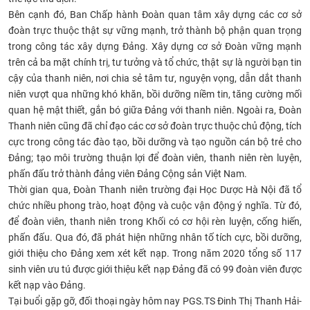
Bên cạnh đó, Ban Chấp hành Đoàn quan tâm xây dựng các cơ sở
đoàn trực thuộc thật sự vững mạnh, trở thành bộ phận quan trọng
trong công tác xây dựng Đảng. Xây dựng cơ sở Đoàn vững mạnh
trên cả ba mặt chính trị, tư tưởng và tổ chức, thật sự là người bạn tin
cậy của thanh niên, nơi chia sẻ tâm tư, nguyện vọng, dẫn dắt thanh
niên vượt qua những khó khăn, bồi dưỡng niềm tin, tăng cường mối
quan hệ mật thiết, gắn bó giữa Đảng với thanh niên. Ngoài ra, Đoàn
Thanh niên cũng đã chỉ đạo các cơ sở đoàn trực thuộc chủ động, tích
cực trong công tác đào tạo, bồi dưỡng và tạo nguồn cán bộ trẻ cho
Đảng; tạo môi trường thuận lợi để đoàn viên, thanh niên rèn luyện,
phấn đấu trở thành đảng viên Đảng Cộng sản Việt Nam.
Thời gian qua,
Đoàn Thanh niên trường đại Học Dược Hà Nội
đã tổ
chức nhiều phong trào, hoạt động và cuộc vận động ý nghĩa. Từ đó,
để đoàn viên, thanh niên trong Khối có cơ hội rèn luyện, cống hiến,
phấn đấu. Qua đó, đã phát hiện những nhân tố tích cực, bồi dưỡng,
giới thiệu cho Đảng xem xét kết nạp. Trong năm 2020 tổng số 117
sinh viên ưu tú được giới thiệu kết nạp Đảng đã có 99 đoàn viên được
kết nạp vào Đảng.
Tại buổi gặp gỡ, đối thoại ngày hôm nay
PGS.TS Đinh Thị Thanh Hải-