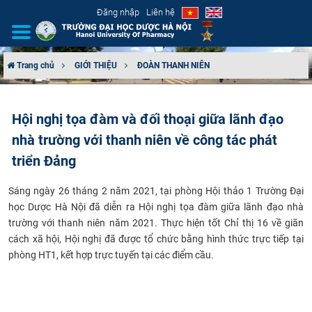
Đăng nhập
Liên hệ
Trang chủ
GIỚI THIỆU
ĐOÀN THANH NIÊN
GIỚI THIỆU
Hội nghị tọa đàm và đối thoại giữa lãnh đạo
CƠ CẤU TỔ CHỨC
nhà trường với thanh niên về công tác phát
TUYỂN SINH
triển Đảng
Sáng ngày 26 tháng 2 năm 2021, tại phòng Hội thảo 1 Trường Đại
ĐÀO TẠO
học Dược Hà Nội đã diễn ra Hội nghị tọa đàm giữa lãnh đạo nhà
trường với thanh niên năm 2021. Thực hiện tốt Chỉ thị 16 về giãn
ĐẢM BẢO CHẤT LƯỢNG
cách xã hội, Hội nghị đã được tổ chức bằng hình thức trực tiếp tại
phòng HT1, kết hợp trực tuyến tại các điểm cầu.​
KHOA HỌC CÔNG NGHỆ
HTQT