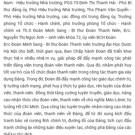
Nam - Hiệu trưởng Nhà trường; PGS.TS Đinh Thị Thanh Hải - Phó Bí
thư đảng ủy, Phó Hiệu trưởng Nhà trường, Ths Phạm Văn Quyến -
Phó Hiệu trưởng Nhà trường, các đồng chí trong đảng ủy, Trưởng
phòng Tổ chức - Hành chính, phó trưởng phòng Tổ chức - Hành
chính và Th.S Đoàn Minh Sang - Bí thư Đoàn Thanh Niên, Đ/c.
Nguyễn Thị Ngọc Ánh – sinh viên khóa 72, ủy viên BCH Đoàn.
Đ/c Đoàn Minh Sang - Bí thư Đoàn Thanh niên trường đại Học Dược
Hà Nội cho biết, thời gian qua, Ban Chấp hành Đoàn đã triển khai
thực hiện nhiều nhiệm vụ, giải pháp để đẩy mạnh công tác phát
triển đảng viên trong đoàn viên thanh niên. Qua đó, nhằm phát huy
tốt vai trò của tổ chức đoàn thanh niên trong công tác tham gia xây
dựng Đảng. Trong đó, Đoàn đã đẩy mạnh công tác giáo dục chính trị,
lý tưởng cách mạng, phát huy ý thức tự giáo dục, rèn luyện của đoàn
viên, thanh niên. Đồng thời tăng cường tuyên truyền, giáo dục, nâng
cao nhận thức cho đoàn viên, thanh niên về chủ nghĩa Mác-Lênin, tư
tưởng Hồ Chí Minh. Qua công tác tuyên truyền nhằm nâng cao nhận
thức của đoàn viên, thanh niên về Đảng, để từ đó xung kích đấu
tranh bảo vệ cương lĩnh chính trị, đường lối của Đảng; tích cực đấu
tranh chống lại những luận điệu xuyên tạc, chống phá Đảng của các
thế lực thù địch.