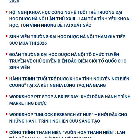
2026
HỘI NGHỊ KHOA HỌC CÔNG NGHỆ TUỔI TRẺ TRƯỜNG ĐẠI
HỌC DƯỢC HÀ NỘI LẦN THỨ XXIII - LAN TỎA TÌNH YÊU KHOA
HỌC, TÔN VINH NHỮNG ĐỀ TÀI XUẤT SẮC
SINH VIÊN TRƯỜNG ĐẠI HỌC DƯỢC HÀ NỘI THAM GIA TIẾP
SỨC MÙA THI 2026
ĐOÀN TRƯỜNG ĐẠI HỌC DƯỢC HÀ NỘI TỔ CHỨC TUYÊN
TRUYỀN VỀ CHỦ QUYỀN BIỂN ĐẢO, BIÊN GIỚI TỔ QUỐC CHO
SINH VIÊN
HÀNH TRÌNH "TUỔI TRẺ DƯỢC KHOA TÌNH NGUYỆN NƠI BIÊN
CƯƠNG" TẠI XÃ KẾT NGHĨA LŨNG TÁO, HÀ GIANG
WORKSHOP PIT STOP & BRIEF DAY: KHỞI ĐỘNG HÀNH TRÌNH
MARKETING DƯỢC
WORKSHOP “UNLOCK RESEARCH AT HUP” – KHỞI ĐẦU CHO
NHỮNG HÀNH TRÌNH NGHIÊN CỨU SÁNG TẠO
CÔNG TRÌNH THANH NIÊN “VƯỜN HOA THANH NIÊN”: LAN