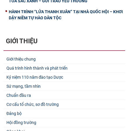
TỎA SẮC XANH – GỬI TRAO YÊU THƯƠNG
HÀNH TRÌNH “LỬA THANH XUÂN” TẠI NHÀ QUỐC HỘI – KHƠI
DẬY NIỀM TỰ HÀO DÂN TỘC
GIỚI THIỆU
Giới thiệu chung
Quá trình hình thành và phát triển
Kỷ niệm 110 năm đào tạo Dược
Sứ mạng, tầm nhìn
Chuẩn đầu ra
Cơ cấu tổ chức, sơ đồ trường
Đảng bộ
Hội đồng trường