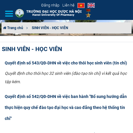
Đăng nhập
Liên hệ
Trang chủ
SINH VIÊN - HỌC VIÊN
GIỚI THIỆU
SINH VIÊN - HỌC VIÊN
CƠ CẤU TỔ CHỨC
Quyết định số 543/QĐ-DHN về việc cho thôi học sinh viên (tín chỉ)
TUYỂN SINH
Quyết định cho thôi học 32 sinh viên (đào tạo tín chỉ) vì kết quả học
ĐÀO TẠO
tập kém.
ĐẢM BẢO CHẤT LƯỢNG
Quyết định số 542/QĐ-DHN về việc ban hành "Bổ sung hướng dẫn
thực hiện quy chế đào tạo đại học và cao đẳng theo hệ thống tín
KHOA HỌC CÔNG NGHỆ
chỉ"
HTQT