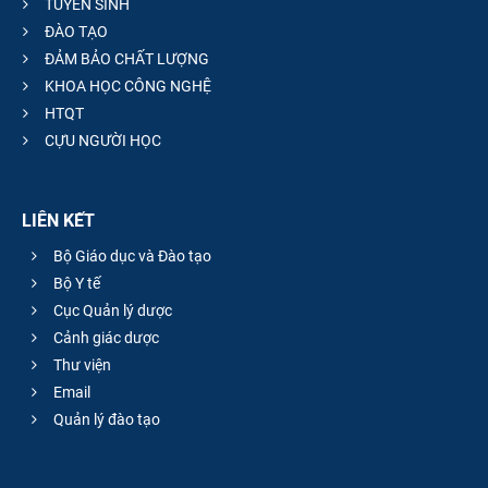
TUYỂN SINH
ĐÀO TẠO
ĐẢM BẢO CHẤT LƯỢNG
KHOA HỌC CÔNG NGHỆ
HTQT
CỰU NGƯỜI HỌC
LIÊN KẾT
Bộ Giáo dục và Đào tạo
Bộ Y tế
Cục Quản lý dược
Cảnh giác dược
Thư viện
Email
Quản lý đào tạo