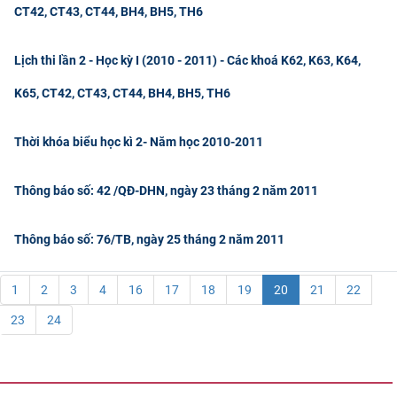
CT42, CT43, CT44, BH4, BH5, TH6
Lịch thi lần 2 - Học kỳ I (2010 - 2011) - Các khoá K62, K63, K64,
K65, CT42, CT43, CT44, BH4, BH5, TH6
Thời khóa biểu học kì 2- Năm học 2010-2011
Thông báo số: 42 /QĐ-DHN, ngày 23 tháng 2 năm 2011
Thông báo số: 76/TB, ngày 25 tháng 2 năm 2011
1
2
3
4
16
17
18
19
20
21
22
23
24