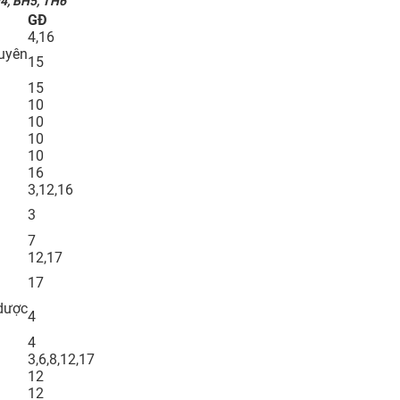
H4, BH5, TH6
GĐ
4,16
uyên
15
15
10
10
10
10
16
3,12,16
3
7
12,17
17
dược
4
4
3,6,8,12,17
12
12