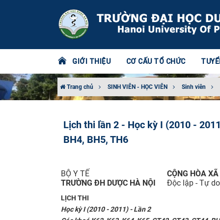
GIỚI THIỆU
CƠ CẤU TỔ CHỨC
TUYỂ
Trang chủ
SINH VIÊN - HỌC VIÊN
Sinh viên
Lịch thi lần 2 - Học kỳ I (2010 - 2
BH4, BH5, TH6
BỘ Y TẾ
CỘNG HÒA XÃ 
TRƯỜNG ĐH DƯỢC HÀ NỘI
Độc lập - Tự d
LỊCH THI
Học kỳ I (2010 - 2011) - Lần 2