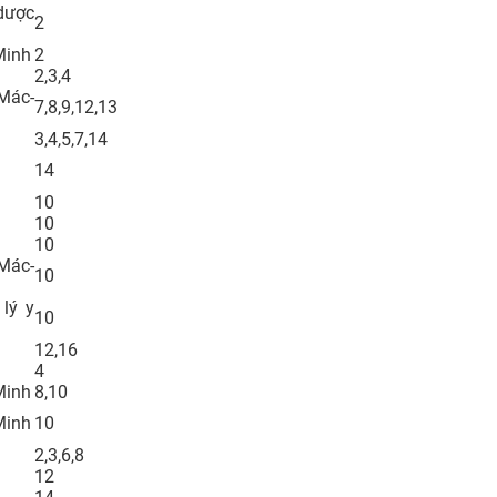
dược
2
Minh
2
2,3,4
Mác-
7,8,9,12,13
3,4,5,7,14
14
10
10
10
Mác-
10
lý y
10
12,16
4
Minh
8,10
Minh
10
2,3,6,8
12