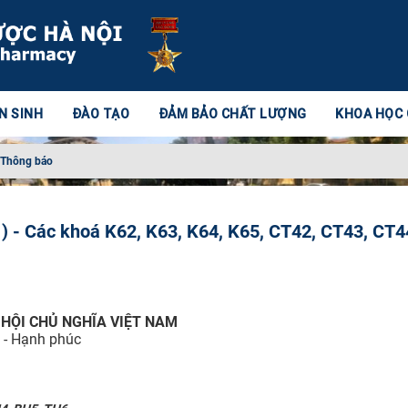
N SINH
ĐÀO TẠO
ĐẢM BẢO CHẤT LƯỢNG
KHOA HỌC
Thông báo
011) - Các khoá K62, K63, K64, K65, CT42, CT43, CT4
HỘI CHỦ NGHĨA VIỆT NAM
o - Hạnh phúc