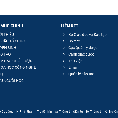
 MỤC CHÍNH
LIÊN KẾT
ỚI THIỆU
Bộ Giáo dục và Đào tạo
 CẤU TỔ CHỨC
Bộ Y tế
YỂN SINH
Cục Quản lý dược
O TẠO
Cảnh giác dược
M BẢO CHẤT LƯỢNG
Thư viện
OA HỌC CÔNG NGHỆ
Email
QT
Quản lý đào tạo
̣U NGƯỜI HỌC
 Cục Quản lý Phát thanh, Truyền hình và Thông tin điện tử - Bộ Thông tin và Truy