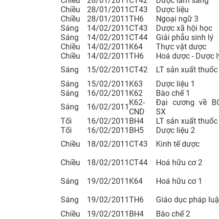
Chiều
28/01/2011
CT42
Dược lâm sàng
Chiều
28/01/2011
CT43
Dược liệu
Chiều
28/01/2011
TH6
Ngoại ngữ 3
Sáng
14/02/2011
CT43
Dược xã hội học
Sáng
14/02/2011
CT44
Giải phẫu sinh lý
Chiều
14/02/2011
K64
Thực vật dược
Chiều
14/02/2011
TH6
Hoá dược - Dược l
Sáng
15/02/2011
CT42
LT sản xuất thuốc
Sáng
15/02/2011
K63
Dược liệu 1
Sáng
16/02/2011
K62
Bào chế 1
K62-
Đại cương về B
Sáng
16/02/2011
CND
SX
Tối
16/02/2011
BH4
LT sản xuất thuốc
Tối
16/02/2011
BH5
Dược liệu 2
Chiều
18/02/2011
CT43
Kinh tế dược
Chiều
18/02/2011
CT44
Hoá hữu cơ 2
Sáng
19/02/2011
K64
Hoá hữu cơ 1
Sáng
19/02/2011
TH6
Giáo dục pháp luậ
Chiều
19/02/2011
BH4
Bào chế 2