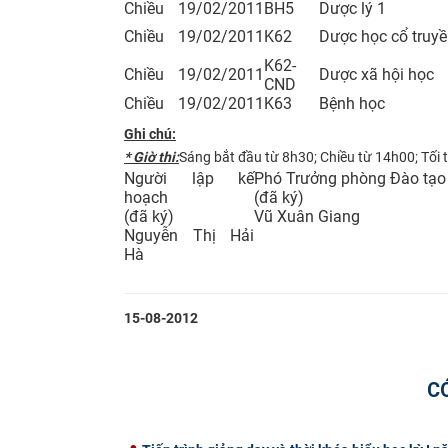
Chiều
19/02/2011
BH5
Dược lý 1
Chiều
19/02/2011
K62
Dược học cổ truy
K62-
Chiều
19/02/2011
Dược xã hội học
CND
Chiều
19/02/2011
K63
Bệnh học
Ghi chú:
* Giờ thi:
Sáng bắt đầu từ 8h30; Chiều từ 14h00; Tối 
Người lập kế
Phó Trưởng phòng Đào tạo
hoạch
(đã ký)
(đã ký)
Vũ Xuân Giang
Nguyễn Thị Hải
Hà
15-08-2012
C