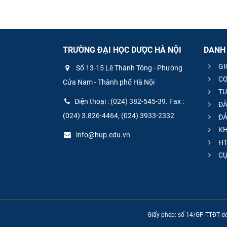
TRƯỜNG ĐẠI HỌC DƯỢC HÀ NỘI
DANH
GI
Số 13-15 Lê Thánh Tông - Phường
CƠ
Cửa Nam - Thành phố Hà Nội
TU
Điện thoại : (024) 382-545-39. Fax :
ĐÀ
(024) 3.826-4464, (024) 3933-2332
ĐẢ
KH
info@hup.edu.vn
HT
CƯ
Giấy phép: số 14/GP-TTĐT do