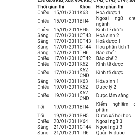
Các khoá K62, K63, K64, K65, CT42, CT43, CT44, B
Thời gian thi
Khóa
Học phần thi
Chiều
15/01/2011
K63
Hoá dược 1
Ngoại ngữ ch
Chiều
15/01/2011
BH4
ngành
Chiều
15/01/2011
BH5
Kinh tế dược
Sáng
17/01/2011
CT43
Hoá sinh 2
Sáng
17/01/2011
CT43
Hoá dược 1
Sáng
17/01/2011
CT44
Hóa phân tích 1
Sáng
17/01/2011
TH6
Bào chế 1
Chiều
17/01/2011
CT42
Bào chế 2
Chiều
17/01/2011
K62
Kinh tế dược
K62-
Chiều
17/01/2011
Kinh tế dược
CND
Sáng
19/01/2011
K63
Hóa sinh 1
Chiều
19/01/2011
K62
Dược lý 2
K62-
Chiều
19/01/2011
Dược lâm sàng
CND
Kiểm nghiệm 
Tối
19/01/2011
BH4
phẩm
Tối
19/01/2011
BH5
Dược xã hội học
Chiều
20/01/2011
K64
Ngoại ngữ 3
Sáng
21/01/2011
CT44
Ngoại ngữ 3
Sáng
21/01/2011
TH6
Quản lý dược