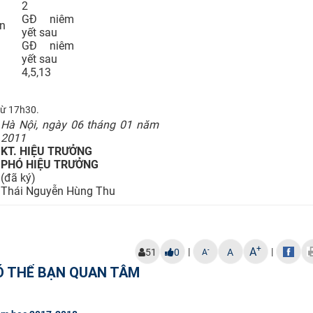
2
GĐ niêm
ền
yết sau
GĐ niêm
yết sau
4,5,13
từ 17h30.
Hà Nội, ngày 06 tháng 01 năm
2011
KT. HIỆU TRƯỞNG
PHÓ HIỆU TRƯỞNG
(đã ký)
Thái Nguyễn Hùng Thu
+
A
|
|
-
51
0
A
A
Ó THỂ BẠN QUAN TÂM