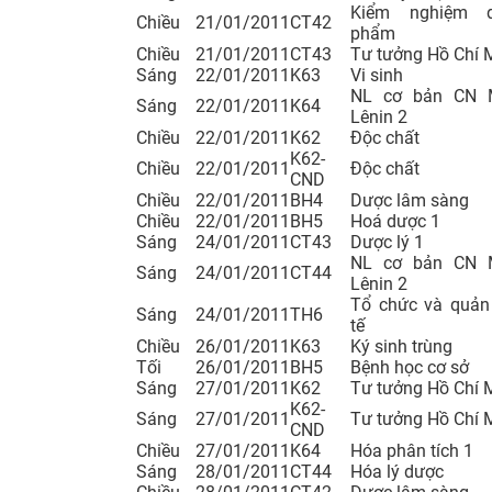
Kiểm nghiệm 
Chiều
21/01/2011
CT42
phẩm
Chiều
21/01/2011
CT43
Tư tưởng Hồ Chí 
Sáng
22/01/2011
K63
Vi sinh
NL cơ bản CN 
Sáng
22/01/2011
K64
Lênin 2
Chiều
22/01/2011
K62
Độc chất
K62-
Chiều
22/01/2011
Độc chất
CND
Chiều
22/01/2011
BH4
Dược lâm sàng
Chiều
22/01/2011
BH5
Hoá dược 1
Sáng
24/01/2011
CT43
Dược lý 1
NL cơ bản CN 
Sáng
24/01/2011
CT44
Lênin 2
Tổ chức và quản 
Sáng
24/01/2011
TH6
tế
Chiều
26/01/2011
K63
Ký sinh trùng
Tối
26/01/2011
BH5
Bệnh học cơ sở
Sáng
27/01/2011
K62
Tư tưởng Hồ Chí 
K62-
Sáng
27/01/2011
Tư tưởng Hồ Chí 
CND
Chiều
27/01/2011
K64
Hóa phân tích 1
Sáng
28/01/2011
CT44
Hóa lý dược