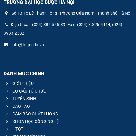
TRƯỜNG ĐẠI HỌC DƯỢC HÀ NỘI
Số 13-15 Lê Thánh Tông - Phường Cửa Nam - Thành phố Hà Nội
Điện thoại : (024) 382-545-39. Fax : (024) 3.826-4464, (024)
3933-2332
info@hup.edu.vn
DANH MỤC CHÍNH
GIỚI THIỆU
CƠ CẤU TỔ CHỨC
TUYỂN SINH
ĐÀO TẠO
ĐẢM BẢO CHẤT LƯỢNG
KHOA HỌC CÔNG NGHỆ
HTQT