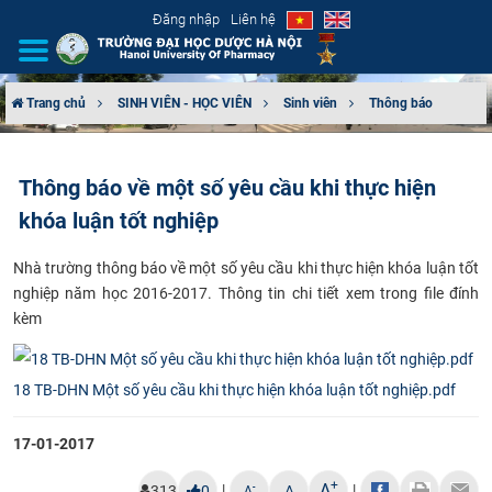
Đăng nhập
Liên hệ
Trang chủ
SINH VIÊN - HỌC VIÊN
Sinh viên
Thông báo
GIỚI THIỆU
Thông báo về một số yêu cầu khi thực hiện
CƠ CẤU TỔ CHỨC
khóa luận tốt nghiệp
TUYỂN SINH
Nhà trường thông báo về một số yêu cầu khi thực hiện khóa luận tốt
nghiệp năm học 2016-2017. Thông tin chi tiết xem trong file đính
ĐÀO TẠO
kèm
ĐẢM BẢO CHẤT LƯỢNG
18 TB-DHN Một số yêu cầu khi thực hiện khóa luận tốt nghiệp.pdf
KHOA HỌC CÔNG NGHỆ
17-01-2017
HTQT
+
A
|
|
-
313
0
A
A