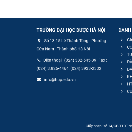
TRƯỜNG ĐẠI HỌC DƯỢC HÀ NỘI
DANH
GI
Số 13-15 Lê Thánh Tông - Phường
CƠ
Cửa Nam - Thành phố Hà Nội
TU
Điện thoại : (024) 382-545-39. Fax :
ĐÀ
(024) 3.826-4464, (024) 3933-2332
ĐẢ
KH
info@hup.edu.vn
HT
CƯ
Giấy phép: số 14/GP-TTĐT do