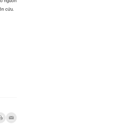
có nguồn
ên cứu.