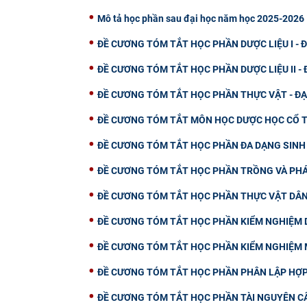
Mô tả học phần sau đại học năm học 2025-2026
ĐỀ CƯƠNG TÓM TẮT HỌC PHẦN DƯỢC LIỆU I - 
ĐỀ CƯƠNG TÓM TẮT HỌC PHẦN DƯỢC LIỆU II - 
ĐỀ CƯƠNG TÓM TẮT HỌC PHẦN THỰC VẬT - ĐẠ
ĐỀ CƯƠNG TÓM TẮT MÔN HỌC DƯỢC HỌC CỔ T
ĐỀ CƯƠNG TÓM TẮT HỌC PHẦN ĐA DẠNG SINH 
ĐỀ CƯƠNG TÓM TẮT HỌC PHẦN TRỒNG VÀ PHÁT
ĐỀ CƯƠNG TÓM TẮT HỌC PHẦN THỰC VẬT DÂN 
ĐỀ CƯƠNG TÓM TẮT HỌC PHẦN KIỂM NGHIỆM D
ĐỀ CƯƠNG TÓM TẮT HỌC PHẦN KIỂM NGHIỆM 
ĐỀ CƯƠNG TÓM TẮT HỌC PHẦN PHÂN LẬP HỢP 
ĐỀ CƯƠNG TÓM TẮT HỌC PHẦN TÀI NGUYÊN CÂ