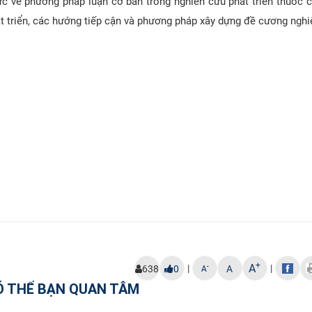
c về phương pháp luận cơ bản trong nghiên cứu phát triển thuốc 
t triển, các hướng tiếp cận và phương pháp xây dựng đề cương nghi
+
A
|
|
-
638
0
A
A
Ó THỂ BẠN QUAN TÂM