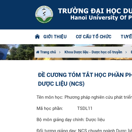
GIỚI THIỆU
CƠ CẤU TỔ CHỨC
TUYỂ
Trang chủ
Khoa Dược liệu - Dược học cổ truyền
ĐỀ CƯƠNG TÓM TẮT HỌC PHẦN P
DƯỢC LIỆU (NCS)
Tên môn học: Phương pháp nghiên cứu phát triển
Mã học phần:
TSDL11
Bộ môn giảng dạy chính: Dược liệu
Đối tượng giảng dạy: NCS chuyên ngành Dược liệ