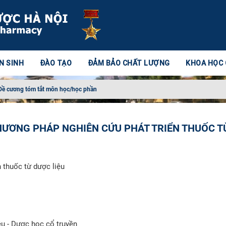
N SINH
ĐÀO TẠO
ĐẢM BẢO CHẤT LƯỢNG
KHOA HỌC
Đề cương tóm tắt môn học/học phần
HƯƠNG PHÁP NGHIÊN CỨU PHÁT TRIỂN THUỐC T
 thuốc từ dược liệu
u - Dược học cổ truyền