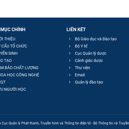
 MỤC CHÍNH
LIÊN KẾT
ỚI THIỆU
Bộ Giáo dục và Đào tạo
 CẤU TỔ CHỨC
Bộ Y tế
YỂN SINH
Cục Quản lý dược
O TẠO
Cảnh giác dược
M BẢO CHẤT LƯỢNG
Thư viện
OA HỌC CÔNG NGHỆ
Email
QT
Quản lý đào tạo
̣U NGƯỜI HỌC
 Cục Quản lý Phát thanh, Truyền hình và Thông tin điện tử - Bộ Thông tin và Truy