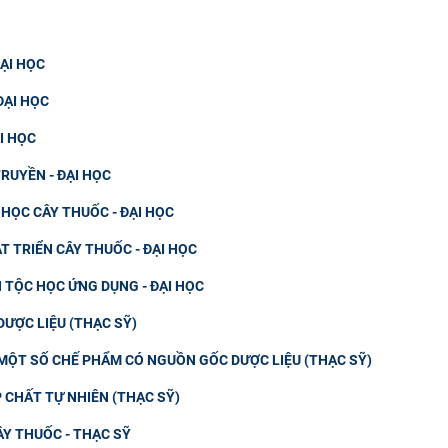
ĐẠI HỌC
ĐẠI HỌC
I HỌC
RUYỀN - ĐẠI HỌC
HỌC CÂY THUỐC - ĐẠI HỌC
 TRIỂN CÂY THUỐC - ĐẠI HỌC
TỘC HỌC ỨNG DỤNG - ĐẠI HỌC
ƯỢC LIỆU (THẠC SỸ)
MỘT SỐ CHẾ PHẨM CÓ NGUỒN GỐC DƯỢC LIỆU (THẠC SỸ)
CHẤT TỰ NHIÊN (THẠC SỸ)
Y THUỐC - THẠC SỸ