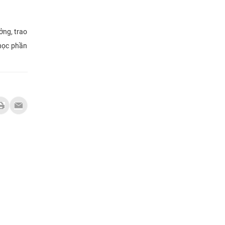
ởng, trao
 học phần