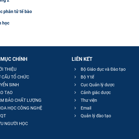
c phân tử tế bào
h học
 MỤC CHÍNH
LIÊN KẾT
ỚI THIỆU
Bộ Giáo dục và Đào tạo
 CẤU TỔ CHỨC
Bộ Y tế
YỂN SINH
Cục Quản lý dược
O TẠO
Cảnh giác dược
M BẢO CHẤT LƯỢNG
Thư viện
OA HỌC CÔNG NGHỆ
Email
QT
Quản lý đào tạo
̣U NGƯỜI HỌC