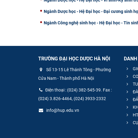
Ngành Dược học - Hệ Đại học - Đại cương sinh họ
Ngành Công nghệ sinh học - Hệ Đại học - Tin sin
TRƯỜNG ĐẠI HỌC DƯỢC HÀ NỘI
DANH
GI
Số 13-15 Lê Thánh Tông - Phường
CƠ
Cửa Nam - Thành phố Hà Nội
TU
Điện thoại : (024) 382-545-39. Fax :
ĐÀ
(024) 3.826-4464, (024) 3933-2332
ĐẢ
KH
info@hup.edu.vn
HT
CƯ