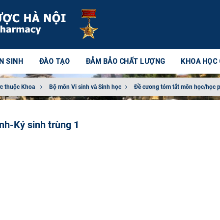
N SINH
ĐÀO TẠO
ĐẢM BẢO CHẤT LƯỢNG
KHOA HỌC
c thuộc Khoa
Bộ môn Vi​ sinh và Sinh học
Đề cương tóm tắt môn học/học 
nh-Ký sinh trùng 1