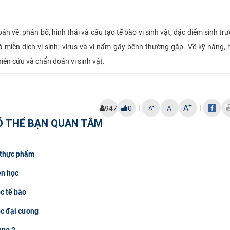
 về: phân bố, hình thái và cấu tạo tế bào vi sinh vật; đặc điểm sinh trư
 và miễn dịch vi sinh; virus và vi nấm gây bệnh thường gặp. Về kỹ năng,
iên cứu và chẩn đoán vi sinh vật.
+
A
|
|
-
947
0
A
A
Ó THỂ BẠN QUAN TÂM
h thực phẩm
ền học
c tế bào
ọc đại cương
ùng 2