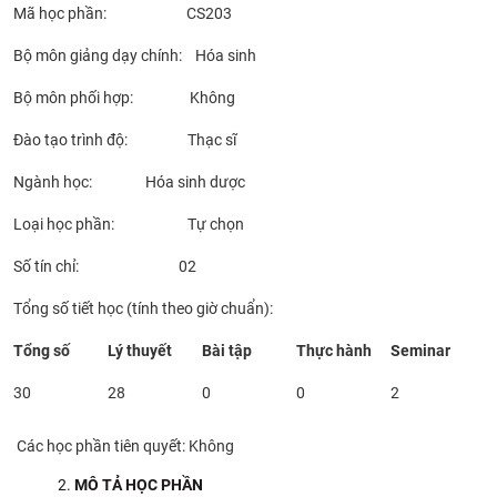
Mã học phần: CS203
CỰU NGƯỜI HỌC
Bộ môn giảng dạy chính: Hóa sinh
Bộ môn phối hợp: Không
Đào tạo trình độ: Thạc sĩ
Ngành học: Hóa sinh dược
Loại học phần: Tự chọn
Số tín chỉ: 02
Tổng số tiết học (tính theo giờ chuẩn):
Tổng số
Lý thuyết
Bài tập
Thực hành
Seminar
30
28
0
0
2
Các học phần tiên quyết: Không
MÔ TẢ HỌC PHẦN