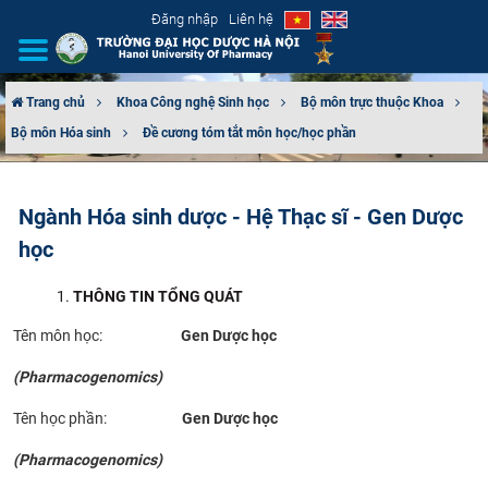
Đăng nhập
Liên hệ
Trang chủ
Khoa Công nghệ Sinh học
Bộ môn trực thuộc Khoa
Bộ môn Hóa sinh
Đề cương tóm tắt môn học/học phần
GIỚI THIỆU
CƠ CẤU TỔ CHỨC
Ngành Hóa sinh dược - Hệ Thạc sĩ - Gen Dược
học
TUYỂN SINH
THÔNG TIN TỔNG QUÁT
ĐÀO TẠO
Tên môn học:
Gen Dược học
ĐẢM BẢO CHẤT LƯỢNG
(Pharmacogenomics)
KHOA HỌC CÔNG NGHỆ
Tên học phần:
Gen Dược học
(Pharmacogenomics)
HTQT