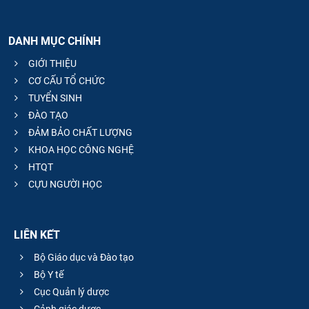
DANH MỤC CHÍNH
GIỚI THIỆU
CƠ CẤU TỔ CHỨC
TUYỂN SINH
ĐÀO TẠO
ĐẢM BẢO CHẤT LƯỢNG
KHOA HỌC CÔNG NGHỆ
HTQT
CỰU NGƯỜI HỌC
LIÊN KẾT
Bộ Giáo dục và Đào tạo
Bộ Y tế
Cục Quản lý dược