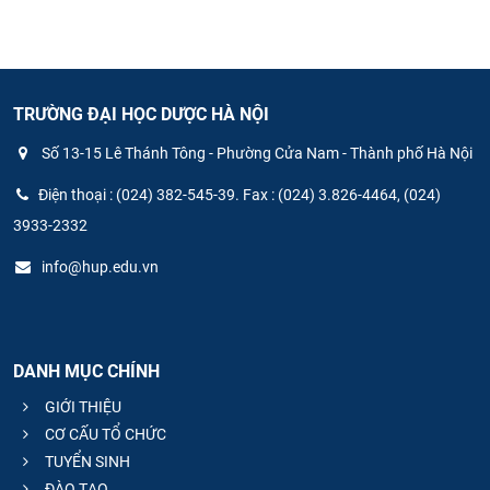
TRƯỜNG ĐẠI HỌC DƯỢC HÀ NỘI
Số 13-15 Lê Thánh Tông - Phường Cửa Nam - Thành phố Hà Nội
Điện thoại : (024) 382-545-39. Fax : (024) 3.826-4464, (024)
3933-2332
info@hup.edu.vn
DANH MỤC CHÍNH
GIỚI THIỆU
CƠ CẤU TỔ CHỨC
TUYỂN SINH
ĐÀO TẠO