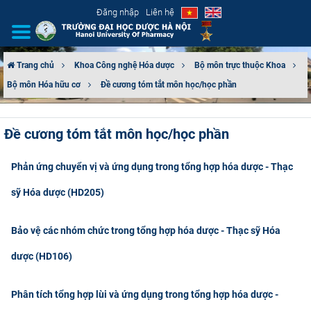
Đăng nhập
Liên hệ
Trang chủ
Khoa Công nghệ Hóa dược
Bộ môn trực thuộc Khoa
Bộ môn Hóa hữu cơ
Đề cương tóm tắt môn học/học phần
GIỚI THIỆU
CƠ CẤU TỔ CHỨC
Đề cương tóm tắt môn học/học phần
TUYỂN SINH
Phản ứng chuyển vị và ứng dụng trong tổng hợp hóa dược - Thạc
ĐÀO TẠO
sỹ Hóa dược (HD205)
ĐẢM BẢO CHẤT LƯỢNG
Bảo vệ các nhóm chức trong tổng hợp hóa dược - Thạc sỹ Hóa
dược (HD106)
KHOA HỌC CÔNG NGHỆ
HTQT
Phân tích tổng hợp lùi và ứng dụng trong tổng hợp hóa dược -