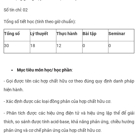
CỰU NGƯỜI HỌC
Số tín chỉ: 02
Tổng số tiết học (tính theo giờ chuẩn):
Tổng số
Lý thuyết
Thực hành
Bài tập
Seminar
30
18
12
0
0
​​
Mục tiêu môn học/ học phần
:
- Gọi được tên các hợp chất hữu cơ theo đúng quy định danh pháp
hiện hành.
- Xác định được các loại đồng phân của hợp chất hữu cơ.
-
Phân tích được các hiệu ứng điện tử và hiệu ứng lập thể để giải
thích, so sánh được tính acid-base, khả năng phản ứng, chiều hướng
phản ứng và cơ chế phản ứng của hợp chất hữu cơ.