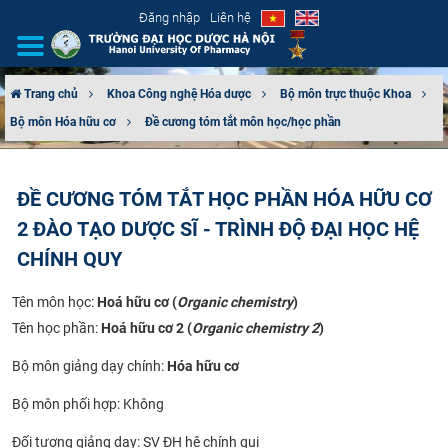
Đăng nhập
Liên hệ
Trang chủ
Khoa Công nghệ Hóa dược
Bộ môn trực thuộc Khoa
Bộ môn Hóa hữu cơ
Đề cương tóm tắt môn học/học phần
GIỚI THIỆU
CƠ CẤU TỔ CHỨC
ĐỀ CƯƠNG TÓM TẮT HỌC PHẦN HÓA HỮU CƠ
2 ĐÀO TẠO DƯỢC SĨ - TRÌNH ĐỘ ĐẠI HỌC HỆ
TUYỂN SINH
CHÍNH QUY
ĐÀO TẠO
Tên môn học:
Hoá hữu cơ (
Organic chemistry
)
ĐẢM BẢO CHẤT LƯỢNG
Tên học phần:
Hoá hữu cơ 2 (
Organic chemistry 2
)
Bộ môn giảng dạy chính:
Hóa hữu cơ
KHOA HỌC CÔNG NGHỆ
Bộ môn phối hợp: Không
HTQT
Đối tượng giảng dạy: SV ĐH hệ chính qui