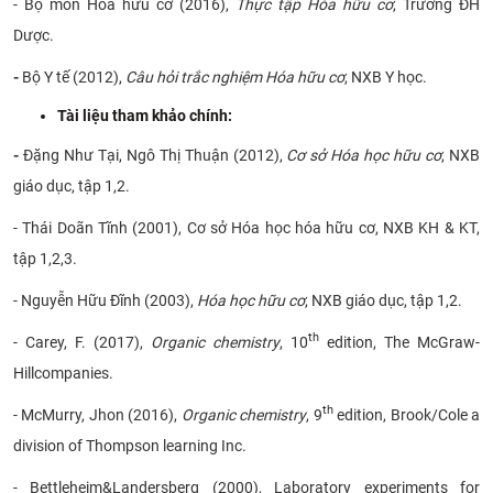
- Bộ môn Hóa hữu cơ (2016),
Thực tập Hóa hữu cơ
, Trường ĐH
Dược.
-
Bộ Y tế (2012),
Câu hỏi trắc nghiệm Hóa hữu cơ
, NXB Y học.
​Tài liệu tham khảo chính:
-
Đặng Như Tại, Ngô Thị Thuận (2012),
Cơ sở Hóa học hữu cơ
, NXB
giáo dục, tập 1,2.
- Thái Doãn Tĩnh (2001), Cơ sở Hóa học hóa hữu cơ, NXB KH & KT,
tập 1,2,3.
- Nguyễn Hữu Đĩnh (2003),
Hóa học hữu cơ
, NXB giáo dục, tập 1,2.
th
- Carey, F. (2017),
Organic chemistry
, 10
edition, The McGraw-
Hillcompanies.
th
- McMurry, Jhon (2016),
Organic chemistry
, 9
edition, Brook/Cole a
division of Thompson learning Inc.
- Bettleheim&Landersberg (2000), Laboratory experiments for