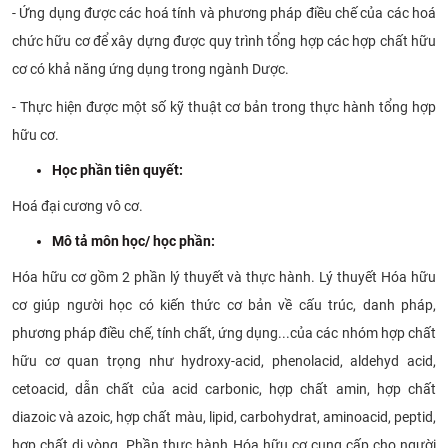
- Ứng dụng được các hoá tính và phương pháp điều chế của các hoá
chức hữu cơ để xây dựng được quy trình tổng hợp các hợp chất hữu
cơ có khả năng ứng dụng trong ngành Dược.
- Thực hiện được một số kỹ thuật cơ bản trong thực hành tổng hợp
hữu cơ.​
Học phần tiên quyết:
Hoá đại cương vô cơ.
Mô tả môn học/ học phần:
Hóa hữu cơ gồm 2 phần lý thuyết và thực hành. Lý thuyết Hóa hữu
cơ giúp người học có kiến thức cơ bản về cấu trúc, danh pháp,
phương pháp điều chế, tính chất, ứng dụng...của các nhóm hợp chất
hữu cơ quan trọng như hydroxy-acid, phenolacid, aldehyd acid,
cetoacid, dẫn chất của acid carbonic, hợp chất amin, hợp chất
diazoic và azoic, hợp chất màu, lipid, carbohydrat, aminoacid, peptid,
hợp chất dị vòng. Phần thực hành Hóa hữu cơ cung cấp cho người