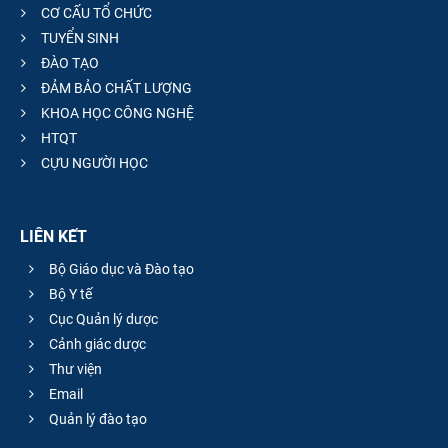
CƠ CẤU TỔ CHỨC
TUYỂN SINH
ĐÀO TẠO
ĐẢM BẢO CHẤT LƯỢNG
KHOA HỌC CÔNG NGHỆ
HTQT
CỰU NGƯỜI HỌC
LIÊN KẾT
Bộ Giáo dục và Đào tạo
Bộ Y tế
Cục Quản lý dược
Cảnh giác dược
Thư viện
Email
Quản lý đào tạo