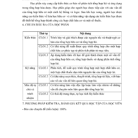
CỰU NGƯỜI HỌC