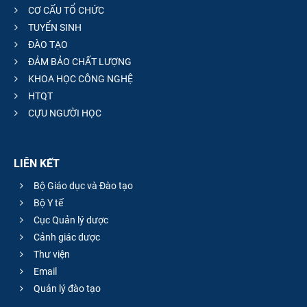
CƠ CẤU TỔ CHỨC
TUYỂN SINH
ĐÀO TẠO
ĐẢM BẢO CHẤT LƯỢNG
KHOA HỌC CÔNG NGHỆ
HTQT
CỰU NGƯỜI HỌC
LIÊN KẾT
Bộ Giáo dục và Đào tạo
Bộ Y tế
Cục Quản lý dược
Cảnh giác dược
Thư viện
Email
Quản lý đào tạo