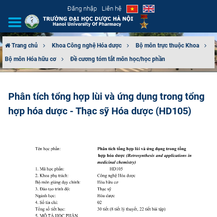
Đăng nhập
Liên hệ
Trang chủ
Khoa Công nghệ Hóa dược
Bộ môn trực thuộc Khoa
Bộ môn Hóa hữu cơ
Đề cương tóm tắt môn học/học phần
GIỚI THIỆU
CƠ CẤU TỔ CHỨC
Phân tích tổng hợp lùi và ứng dụng trong tổng
hợp hóa dược - Thạc sỹ Hóa dược (HD105)
TUYỂN SINH
ĐÀO TẠO
ĐẢM BẢO CHẤT LƯỢNG
KHOA HỌC CÔNG NGHỆ
HTQT