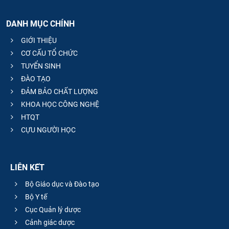
DANH MỤC CHÍNH
GIỚI THIỆU
CƠ CẤU TỔ CHỨC
TUYỂN SINH
ĐÀO TẠO
ĐẢM BẢO CHẤT LƯỢNG
KHOA HỌC CÔNG NGHỆ
HTQT
CỰU NGƯỜI HỌC
LIÊN KẾT
Bộ Giáo dục và Đào tạo
Bộ Y tế
Cục Quản lý dược
Cảnh giác dược