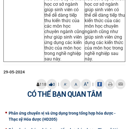
học cơ sở ngành
học cơ sở ngành
CỰU NGƯỜI HỌC
giúp sinh viên có
giúp sinh viên có
thể dễ dàng tiếp
thể dễ dàng tiếp thu
thu kiến thức của
kiến thức của các
các môn học
môn học chuyên
chuyên ngành cũng
ngành cũng như
như giúp sinh viên
giúp sinh viên ứng
ứng dụng các kiến
dụng các kiến thức
thức của môn học
của môn học trong
trong nghề nghiệp
nghề nghiệp sau
sau này.
này.
29-05-2024
+
A
|
|
-
118
0
A
A
CÓ THỂ BẠN QUAN TÂM
Phản ứng chuyển vị và ứng dụng trong tổng hợp hóa dược -
Thạc sỹ Hóa dược (HD205)