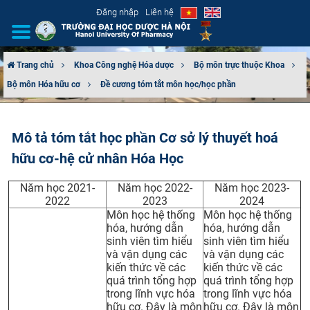
Đăng nhập
Liên hệ
Trang chủ
Khoa Công nghệ Hóa dược
Bộ môn trực thuộc Khoa
Bộ môn Hóa hữu cơ
Đề cương tóm tắt môn học/học phần
GIỚI THIỆU
CƠ CẤU TỔ CHỨC
Mô tả tóm tắt học phần Cơ sở lý thuyết hoá
hữu cơ-hệ cử nhân Hóa Học
TUYỂN SINH
Năm học 2021-
Năm học 2022-
Năm học 2023-
ĐÀO TẠO
2022
2023
2024
Môn học hệ thống
Môn học hệ thống
ĐẢM BẢO CHẤT LƯỢNG
hóa, hướng dẫn
hóa, hướng dẫn
sinh viên tìm hiểu
sinh viên tìm hiểu
và vận dụng các
và vận dụng các
KHOA HỌC CÔNG NGHỆ
kiến thức về các
kiến thức về các
quá trình tổng hợp
quá trình tổng hợp
HTQT
trong lĩnh vực hóa
trong lĩnh vực hóa
hữu cơ. Đây là môn
hữu cơ. Đây là môn