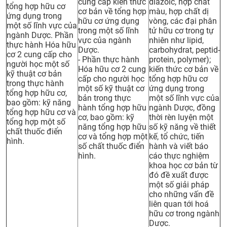
cung cấp kiến thức
diazoic, hợp chất
tổng hợp hữu cơ
cơ bản về tổng hợp
màu, hợp chất dị
ứng dụng trong
hữu cơ ứng dụng
vòng, các đại phân
một số lĩnh vực của
trong một số lĩnh
tử hữu cơ trong tự
ngành Dược. Phần
vực của ngành
nhiên như lipid,
thực hành Hóa hữu
Dược.
carbohydrat, peptid-
cơ 2 cung cấp cho
- Phần thực hành
protein, polymer);
người học một số
Hóa hữu cơ 2 cung
kiến thức cơ bản về
kỹ thuật cơ bản
cấp cho người học
tổng hợp hữu cơ
trong thực hành
một số kỹ thuật cơ
ứng dụng trong
tổng hợp hữu cơ,
bản trong thực
một số lĩnh vực của
bao gồm: kỹ năng
hành tổng hợp hữu
ngành Dược, đồng
tổng hợp hữu cơ và
cơ, bao gồm: kỹ
thời rèn luyện một
tổng hợp một số
năng tổng hợp hữu
số kỹ năng về thiết
chất thuốc điển
cơ và tổng hợp một
kế, tổ chức, tiến
hình.
số chất thuốc điển
hành và viết báo
hình.
cáo thực nghiệm
khoa học cơ bản từ
đó đề xuất được
một số giải pháp
cho những vấn đề
liên quan tới hoá
hữu cơ trong ngành
Dược.