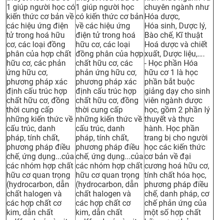
1 giúp người học có
1 giúp người học
chuyên ngành như
CỰU NGƯỜI HỌC
kiến thức cơ bản về
có kiến thức cơ bản
Hóa dược,
các hiệu ứng điện
về các hiệu ứng
Hóa sinh, Dược lý,
tử trong hoá hữu
điện tử trong hoá
Bào chế, Kĩ thuật
cơ, các loại đồng
hữu cơ, các loại
Hoá dược và chiết
phân của hợp chất
đồng phân của hợp
xuất, Dược liệu,….
hữu cơ, các phản
chất hữu cơ, các
- Học phần Hóa
ứng hữu cơ,
phản ứng hữu cơ,
hữu cơ 1 là học
phương pháp xác
phương pháp xác
phần bắt buộc
định cấu trúc hợp
định cấu trúc hợp
giảng dạy cho sinh
chất hữu cơ, đồng
chất hữu cơ, đồng
viên ngành dược
thời cung cấp
thời cung cấp
học, gồm 2 phần lý
những kiến thức về
những kiến thức về
thuyết và thực
cấu trúc, danh
cấu trúc, danh
hành. Học phần
pháp, tính chất,
pháp, tính chất,
trang bị cho người
phương pháp điều
phương pháp điều
học các kiến thức
chế, ứng dụng...của
chế, ứng dụng...của
cơ bản về đại
các nhóm hợp chất
các nhóm hợp chất
cương hoá hữu cơ,
hữu cơ quan trọng
hữu cơ quan trọng
tính chất hóa học,
(hydrocarbon, dẫn
(hydrocarbon, dẫn
phương pháp điều
chất halogen và
chất halogen và
chế, danh pháp, cơ
các hợp chất cơ
các hợp chất cơ
chế phản ứng của
kim, dẫn chất
kim, dẫn chất
một số hợp chất