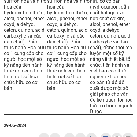
sulffon hoá và nitro
sulffon hoá và nitro
hữu cơ cơ bản
hoá của
hoá của
(hydrocarbon, dẫn
hydrocarbon thơm,
hydrocarbon thơm,
chất halogen và
alcol, phenol, ether
alcol, phenol, ether
hợp chất cơ kim,
oxyd, aldehyd,
oxyd, aldehyd,
alcol, phenol, ether
ceton, quinon, acid
ceton, quinon, acid
oxyd, aldehyd,
carboxylic và các
carboxylic và các
ceton, quinon, acid
dẫn chất). Phần
dẫn chất). Phần
carboxylic và dẫn
thực hành Hóa hữu
thực hành Hóa hữu
chất), đồng thời rèn
cơ 1 cung cấp cho
cơ 1 cung cấp cho
luyện một số kỹ
người học một số
người học một số
năng về thiết kế, tổ
kỹ năng tiến hành
kỹ năng tiến hành
chức, tiến hành và
thực nghiệm định
thực nghiệm định
viết báo cáo thực
tính một số hoá
tính một số hoá
nghiệm khoa học
chức hữu cơ cơ
chức hữu cơ cơ
cơ bản từ đó đề
bản.
bản.
xuất được một số
giải pháp cho vấn
đề liên quan tới hoá
hữu cơ trong ngành
Dược.
29-05-2024
+