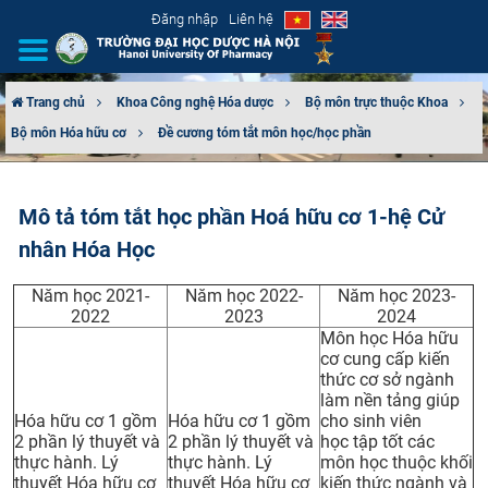
Đăng nhập
Liên hệ
Trang chủ
Khoa Công nghệ Hóa dược
Bộ môn trực thuộc Khoa
Bộ môn Hóa hữu cơ
Đề cương tóm tắt môn học/học phần
GIỚI THIỆU
CƠ CẤU TỔ CHỨC
Mô tả tóm tắt học phần Hoá hữu cơ 1-hệ Cử
nhân Hóa Học
TUYỂN SINH
Năm học 2021-
Năm học 2022-
Năm học 2023-
ĐÀO TẠO
2022
2023
2024
Môn học Hóa hữu
ĐẢM BẢO CHẤT LƯỢNG
cơ cung cấp kiến
thức cơ sở ngành
làm nền tảng giúp
KHOA HỌC CÔNG NGHỆ
Hóa hữu cơ 1 gồm
Hóa hữu cơ 1 gồm
cho sinh viên
2 phần lý thuyết và
2 phần lý thuyết và
học tập tốt các
HTQT
thực hành. Lý
thực hành. Lý
môn học thuộc khối
thuyết Hóa hữu cơ
thuyết Hóa hữu cơ
kiến thức ngành và