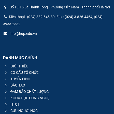
Số 13-15 Lê Thánh Tông - Phường Cửa Nam - Thành phố Hà Nội
Điện thoại : (024) 382-545-39. Fax : (024) 3.826-4464, (024)
3933-2332
info@hup.edu.vn
DANH MỤC CHÍNH
GIỚI THIỆU
CƠ CẤU TỔ CHỨC
TUYỂN SINH
ĐÀO TẠO
ĐẢM BẢO CHẤT LƯỢNG
KHOA HỌC CÔNG NGHỆ
HTQT
CỰU NGƯỜI HỌC