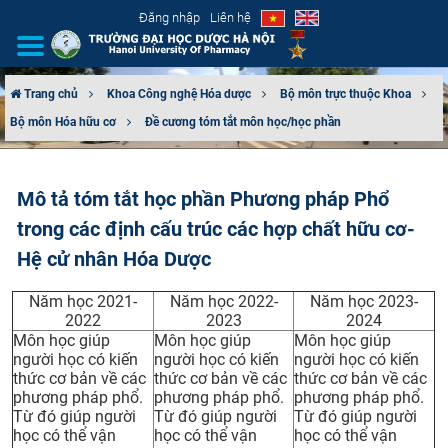
Đăng nhập
Liên hệ
Trang chủ
Khoa Công nghệ Hóa dược
Bộ môn trực thuộc Khoa
Bộ môn Hóa hữu cơ
Đề cương tóm tắt môn học/học phần
GIỚI THIỆU
CƠ CẤU TỔ CHỨC
Mô tả tóm tắt học phần Phương pháp Phổ
trong các định cấu trúc các hợp chất hữu cơ-
TUYỂN SINH
Hệ cử nhân Hóa Dược
ĐÀO TẠO
Năm học 2021-
Năm học 2022-
Năm học 2023-
2022
2023
2024
ĐẢM BẢO CHẤT LƯỢNG
Môn học giúp
Môn học giúp
Môn học giúp
người học có kiến
người học có kiến
người học có kiến
KHOA HỌC CÔNG NGHỆ
thức cơ bản về các
thức cơ bản về các
thức cơ bản về các
phương pháp phổ.
phương pháp phổ.
phương pháp phổ.
Từ đó giúp người
Từ đó giúp người
Từ đó giúp người
HTQT
học có thể vận
học có thể vận
học có thể vận