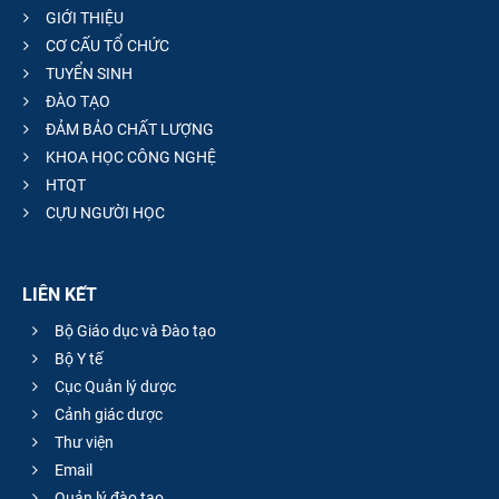
GIỚI THIỆU
CƠ CẤU TỔ CHỨC
TUYỂN SINH
ĐÀO TẠO
ĐẢM BẢO CHẤT LƯỢNG
KHOA HỌC CÔNG NGHỆ
HTQT
CỰU NGƯỜI HỌC
LIÊN KẾT
Bộ Giáo dục và Đào tạo
Bộ Y tế
Cục Quản lý dược
Cảnh giác dược
Thư viện
Email
Quản lý đào tạo