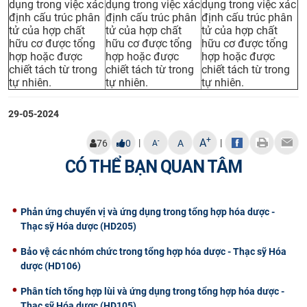
dụng trong việc xác
dụng trong việc xác
dụng trong việc xác
CỰU NGƯỜI HỌC
định cấu trúc phân
định cấu trúc phân
định cấu trúc phân
tử của hợp chất
tử của hợp chất
tử của hợp chất
hữu cơ được tổng
hữu cơ được tổng
hữu cơ được tổng
hợp hoặc được
hợp hoặc được
hợp hoặc được
chiết tách từ trong
chiết tách từ trong
chiết tách từ trong
tự nhiên.
tự nhiên.
tự nhiên.
29-05-2024
+
A
|
|
-
76
0
A
A
CÓ THỂ BẠN QUAN TÂM
Phản ứng chuyển vị và ứng dụng trong tổng hợp hóa dược -
Thạc sỹ Hóa dược (HD205)
Bảo vệ các nhóm chức trong tổng hợp hóa dược - Thạc sỹ Hóa
dược (HD106)
Phân tích tổng hợp lùi và ứng dụng trong tổng hợp hóa dược -
Thạc sỹ Hóa dược (HD105)