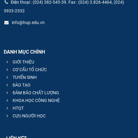
Điện thoại : (024) 382-545-39. Fax : (024) 3.826-4464, (024)
3933-2332
info@hup.edu.vn
DANH MỤC CHÍNH
GIỚI THIỆU
CƠ CẤU TỔ CHỨC
TUYỂN SINH
ĐÀO TẠO
ĐẢM BẢO CHẤT LƯỢNG
KHOA HỌC CÔNG NGHỆ
HTQT
CỰU NGƯỜI HỌC