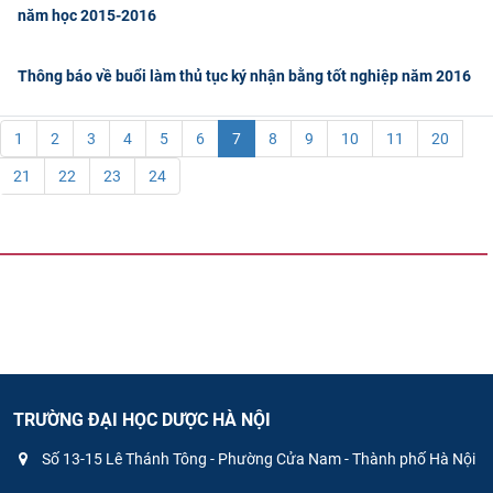
năm học 2015-2016
Thông báo về buổi làm thủ tục ký nhận bằng tốt nghiệp năm 2016
1
2
3
4
5
6
7
8
9
10
11
20
21
22
23
24
TRƯỜNG ĐẠI HỌC DƯỢC HÀ NỘI
Số 13-15 Lê Thánh Tông - Phường Cửa Nam - Thành phố Hà Nội