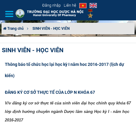
Đăng nhập
Liên hệ
Trang chủ
SINH VIÊN - HỌC VIÊN
GIỚI THIỆU
SINH VIÊN - HỌC VIÊN
CƠ CẤU TỔ CHỨC
Thông báo tổ chức học lại học kỳ I năm hoc 2016-2017 (lịch dự
TUYỂN SINH
kiến)
ĐÀO TẠO
ĐĂNG KÝ CƠ SỞ THỰC TẾ CỦA LỚP N KHÓA 67
ĐẢM BẢO CHẤT LƯỢNG
V/v đăng ký cơ sở thực tế của sinh viên đại học chính quy khóa 67
lớp định hướng chuyên ngành Dược lâm sàng
Học kỳ I - năm học
KHOA HỌC CÔNG NGHỆ
2016-2017​
HTQT