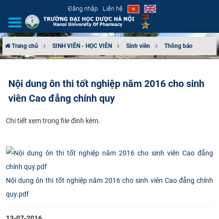
Đăng nhập
Liên hệ
Trang chủ
SINH VIÊN - HỌC VIÊN
Sinh viên
Thông báo
GIỚI THIỆU
Nội dung ôn thi tốt nghiệp năm 2016 cho sinh
CƠ CẤU TỔ CHỨC
viên Cao đẳng chính quy
TUYỂN SINH
Chi tiết xem trong file đính kèm.
ĐÀO TẠO
ĐẢM BẢO CHẤT LƯỢNG
Nội dung ôn thi tốt nghiệp năm 2016 cho sinh viên Cao đẳng chính
KHOA HỌC CÔNG NGHỆ
quy.pdf
HTQT
13-07-2016