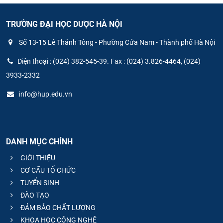
TRƯỜNG ĐẠI HỌC DƯỢC HÀ NỘI
Số 13-15 Lê Thánh Tông - Phường Cửa Nam - Thành phố Hà Nội
Điện thoại : (024) 382-545-39. Fax : (024) 3.826-4464, (024)
3933-2332
info@hup.edu.vn
DANH MỤC CHÍNH
GIỚI THIỆU
CƠ CẤU TỔ CHỨC
TUYỂN SINH
ĐÀO TẠO
ĐẢM BẢO CHẤT LƯỢNG
KHOA HỌC CÔNG NGHỆ