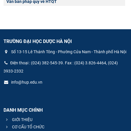
Văn bản pháp quy về HTQT
TRƯỜNG ĐẠI HỌC DƯỢC HÀ NỘI
Số 13-15 Lê Thánh Tông - Phường Cửa Nam - Thành phố Hà Nội
Điện thoại : (024) 382-545-39. Fax : (024) 3.826-4464, (024)
3933-2332
info@hup.edu.vn
DANH MỤC CHÍNH
GIỚI THIỆU
CƠ CẤU TỔ CHỨC