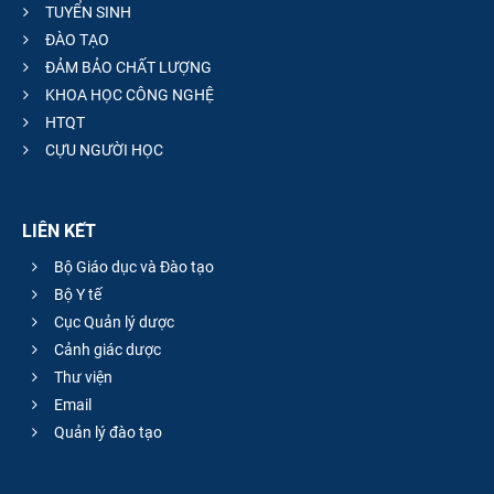
TUYỂN SINH
ĐÀO TẠO
ĐẢM BẢO CHẤT LƯỢNG
KHOA HỌC CÔNG NGHỆ
HTQT
CỰU NGƯỜI HỌC
LIÊN KẾT
Bộ Giáo dục và Đào tạo
Bộ Y tế
Cục Quản lý dược
Cảnh giác dược
Thư viện
Email
Quản lý đào tạo