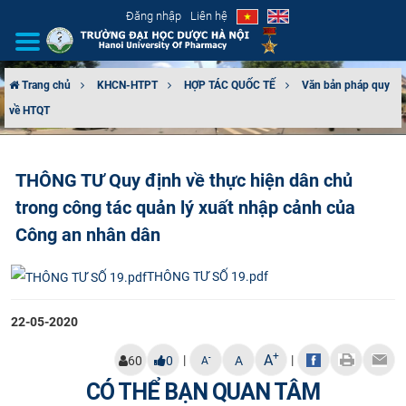
Đăng nhập
Liên hệ
Trang chủ
KHCN-HTPT
HỢP TÁC QUỐC TẾ
Văn bản pháp quy
về HTQT
GIỚI THIỆU
CƠ CẤU TỔ CHỨC
THÔNG TƯ Quy định về thực hiện dân chủ
trong công tác quản lý xuất nhập cảnh của
TUYỂN SINH
Công an nhân dân
ĐÀO TẠO
THÔNG TƯ SỐ 19.pdf
ĐẢM BẢO CHẤT LƯỢNG
22-05-2020
KHOA HỌC CÔNG NGHỆ
+
A
|
|
-
60
0
A
A
HTQT
CÓ THỂ BẠN QUAN TÂM