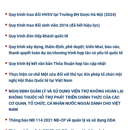
CỰU NGƯỜI HỌC
Quy trình trao đổi HVSV tại Trường ĐH Dược Hà Nội (2024)
Quy trình trao đổi sinh viên 2016 (đã hết hiệu lực)
Quy trình đón tiếp khách quốc tế
Quy trình xây dựng, thẩm định, phê duyệt, triển khai, báo cáo,
thanh quyết toán dự án/chương trình hợp tác có yếu tố quốc tế
Quy trình ký kết văn bản Thỏa thuận hợp tác cập nhật
Thực hiện cơ chế Một cửa đối với thủ tục Xin phép tổ chức Hội
nghị Hội thảo Quốc tế tại Việt Nam
NGHỊ ĐỊNH QUẢN LÝ VÀ SỬ DỤNG VIỆN TRỢ KHÔNG HOÀN LẠI
KHÔNG THUỘC HỖ TRỢ PHÁT TRIỂN CHÍNH THỨC CỦA CÁC
CƠ QUAN, TỔ CHỨC, CÁ NHÂN NƯỚC NGOÀI DÀNH CHO VIỆT
NAM
Thông báo NĐ 114 2021 NĐ-CP về quản lý và sử dụng ODA