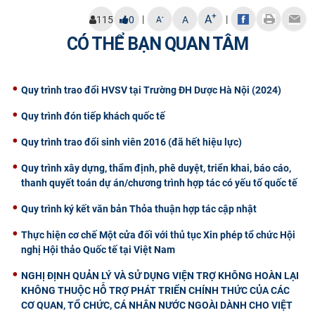
CỰU NGƯỜI HỌC
+
A
|
|
-
115
0
A
A
CÓ THỂ BẠN QUAN TÂM
Quy trình trao đổi HVSV tại Trường ĐH Dược Hà Nội (2024)
Quy trình đón tiếp khách quốc tế
Quy trình trao đổi sinh viên 2016 (đã hết hiệu lực)
Quy trình xây dựng, thẩm định, phê duyệt, triển khai, báo cáo,
thanh quyết toán dự án/chương trình hợp tác có yếu tố quốc tế
Quy trình ký kết văn bản Thỏa thuận hợp tác cập nhật
Thực hiện cơ chế Một cửa đối với thủ tục Xin phép tổ chức Hội
nghị Hội thảo Quốc tế tại Việt Nam
NGHỊ ĐỊNH QUẢN LÝ VÀ SỬ DỤNG VIỆN TRỢ KHÔNG HOÀN LẠI
KHÔNG THUỘC HỖ TRỢ PHÁT TRIỂN CHÍNH THỨC CỦA CÁC
CƠ QUAN, TỔ CHỨC, CÁ NHÂN NƯỚC NGOÀI DÀNH CHO VIỆT