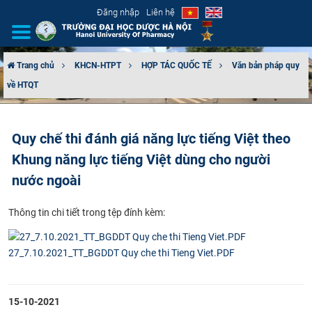
Đăng nhập
Liên hệ
Trang chủ
KHCN-HTPT
HỢP TÁC QUỐC TẾ
Văn bản pháp quy
về HTQT
GIỚI THIỆU
CƠ CẤU TỔ CHỨC
Quy chế thi đánh giá năng lực tiếng Việt theo
Khung năng lực tiếng Việt dùng cho người
TUYỂN SINH
nước ngoài
ĐÀO TẠO
Thông tin chi tiết trong tệp đính kèm:
ĐẢM BẢO CHẤT LƯỢNG
27_7.10.2021_TT_BGDDT Quy che thi Tieng Viet.PDF
KHOA HỌC CÔNG NGHỆ
HTQT
15-10-2021