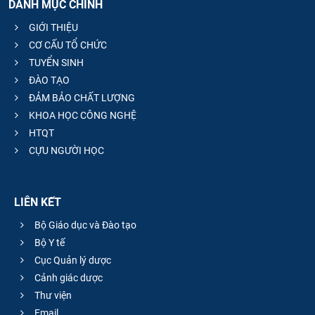
DANH MỤC CHÍNH
GIỚI THIỆU
CƠ CẤU TỔ CHỨC
TUYỂN SINH
ĐÀO TẠO
ĐẢM BẢO CHẤT LƯỢNG
KHOA HỌC CÔNG NGHỆ
HTQT
CỰU NGƯỜI HỌC
LIÊN KẾT
Bộ Giáo dục và Đào tạo
Bộ Y tế
Cục Quản lý dược
Cảnh giác dược
Thư viện
Email