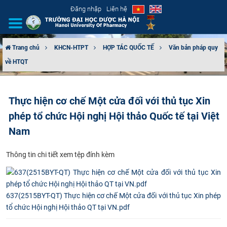
Đăng nhập
Liên hệ
Trang chủ
KHCN-HTPT
HỢP TÁC QUỐC TẾ
Văn bản pháp quy
về HTQT
GIỚI THIỆU
CƠ CẤU TỔ CHỨC
Thực hiện cơ chế Một cửa đối với thủ tục Xin
phép tổ chức Hội nghị Hội thảo Quốc tế tại Việt
TUYỂN SINH
Nam
ĐÀO TẠO
​Thông tin chi tiết xem tệp đính kèm
ĐẢM BẢO CHẤT LƯỢNG
KHOA HỌC CÔNG NGHỆ
637(2515BYT-QT) Thực hiện cơ chế Một cửa đối với thủ tục Xin phép
tổ chức Hội nghị Hội thảo QT tại VN.pdf
HTQT