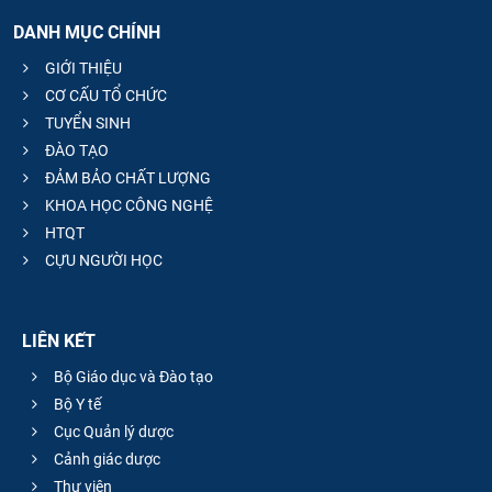
DANH MỤC CHÍNH
GIỚI THIỆU
CƠ CẤU TỔ CHỨC
TUYỂN SINH
ĐÀO TẠO
ĐẢM BẢO CHẤT LƯỢNG
KHOA HỌC CÔNG NGHỆ
HTQT
CỰU NGƯỜI HỌC
LIÊN KẾT
Bộ Giáo dục và Đào tạo
Bộ Y tế
Cục Quản lý dược
Cảnh giác dược
Thư viện