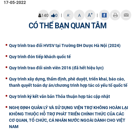
17-05-2022
CỰU NGƯỜI HỌC
+
A
|
|
-
140
0
A
A
CÓ THỂ BẠN QUAN TÂM
Quy trình trao đổi HVSV tại Trường ĐH Dược Hà Nội (2024)
Quy trình đón tiếp khách quốc tế
Quy trình trao đổi sinh viên 2016 (đã hết hiệu lực)
Quy trình xây dựng, thẩm định, phê duyệt, triển khai, báo cáo,
thanh quyết toán dự án/chương trình hợp tác có yếu tố quốc tế
Quy trình ký kết văn bản Thỏa thuận hợp tác cập nhật
NGHỊ ĐỊNH QUẢN LÝ VÀ SỬ DỤNG VIỆN TRỢ KHÔNG HOÀN LẠI
KHÔNG THUỘC HỖ TRỢ PHÁT TRIỂN CHÍNH THỨC CỦA CÁC
CƠ QUAN, TỔ CHỨC, CÁ NHÂN NƯỚC NGOÀI DÀNH CHO VIỆT
NAM