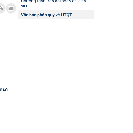
Chương trình trao đổi học viên, sinh
viên
Văn bản pháp quy về HTQT
 CÁC