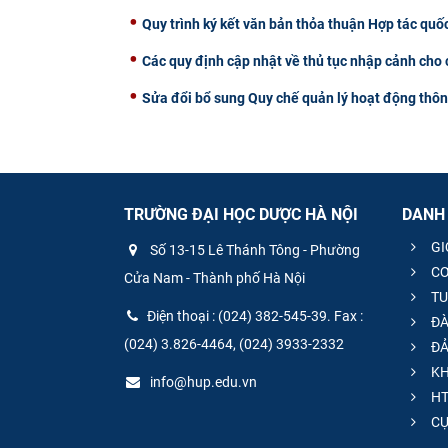
Quy trình ký kết văn bản thỏa thuận Hợp tác quốc
Các quy định cập nhật về thủ tục nhập cảnh cho
Sửa đổi bổ sung Quy chế quản lý hoạt động thô
TRƯỜNG ĐẠI HỌC DƯỢC HÀ NỘI
DANH
GI
Số 13-15 Lê Thánh Tông - Phường
CƠ
Cửa Nam - Thành phố Hà Nội
TU
Điện thoại : (024) 382-545-39. Fax :
ĐÀ
(024) 3.826-4464, (024) 3933-2332
ĐẢ
KH
info@hup.edu.vn
HT
CƯ