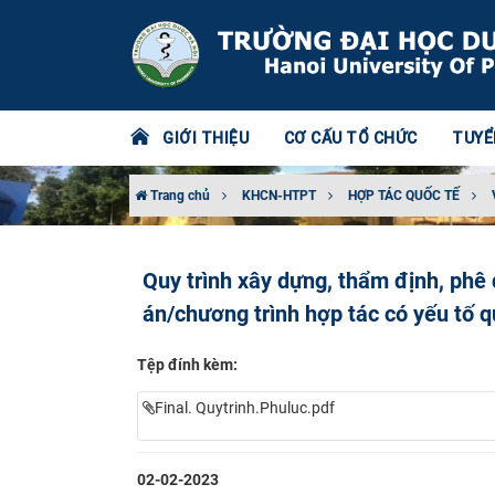
GIỚI THIỆU
CƠ CẤU TỔ CHỨC
TUYỂ
Trang chủ
KHCN-HTPT
HỢP TÁC QUỐC TẾ
Quy trình xây dựng, thẩm định, phê 
án/chương trình hợp tác có yếu tố q
Tệp đính kèm:
Final. Quytrinh.Phuluc.pdf
02-02-2023