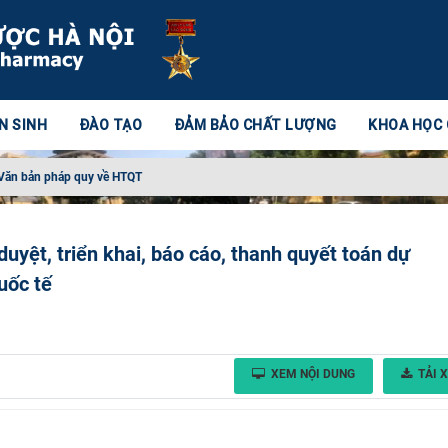
N SINH
ĐÀO TẠO
ĐẢM BẢO CHẤT LƯỢNG
KHOA HỌC
Văn bản pháp quy về HTQT
duyệt, triển khai, báo cáo, thanh quyết toán dự
uốc tế
XEM NỘI DUNG
TẢI 