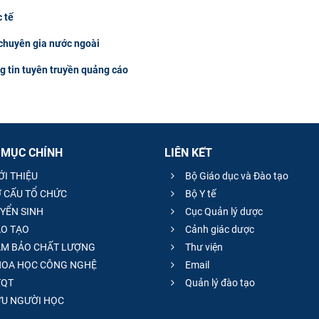
 tế
 chuyên gia nước ngoài
ng tin tuyên truyền quảng cáo
 MỤC CHÍNH
LIÊN KẾT
ỚI THIỆU
Bộ Giáo dục và Đào tạo
 CẤU TỔ CHỨC
Bộ Y tế
YỂN SINH
Cục Quản lý dược
O TẠO
Cảnh giác dược
M BẢO CHẤT LƯỢNG
Thư viện
OA HỌC CÔNG NGHỆ
Email
QT
Quản lý đào tạo
̣U NGƯỜI HỌC