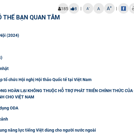
+
A
|
|
-
185
8
A
A
Ó THỂ BẠN QUAN TÂM
Nội (2024)
c)
 nhật
p tổ chức Hội nghị Hội thảo Quốc tế tại Việt Nam
HÔNG HOÀN LẠI KHÔNG THUỘC HỖ TRỢ PHÁT TRIỂN CHÍNH THỨC CỦA
NH CHO VIỆT NAM
 dụng ODA
cảnh
hung năng lực tiếng Việt dùng cho người nước ngoài