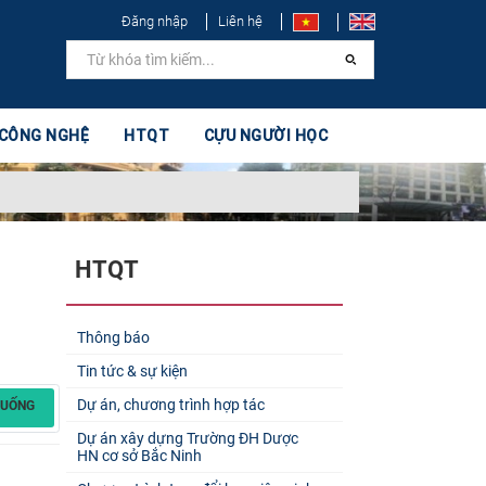
Đăng nhập
Liên hệ
 CÔNG NGHỆ
HTQT
CỰU NGƯỜI HỌC
HTQT
Thông báo
Tin tức & sự kiện
Dự án, chương trình hợp tác
XUỐNG
Dự án xây dựng Trường ĐH Dược
HN cơ sở Bắc Ninh