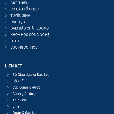
GIỚI THIỆU
CƠ CẤU TỔ CHỨC
TUYỂN SINH
ĐÀO TẠO
ĐẢM BẢO CHẤT LƯỢNG
KHOA HỌC CÔNG NGHỆ
HTQT
CỰU NGƯỜI HỌC
LIÊN KẾT
Bộ Giáo dục và Đào tạo
Bộ Y tế
Cục Quản lý dược
Cảnh giác dược
Thư viện
Email
Quản lý đào tạo