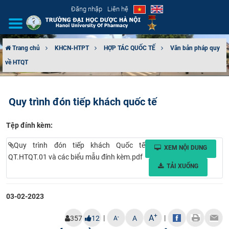
Đăng nhập
Liên hệ
Trang chủ
KHCN-HTPT
HỢP TÁC QUỐC TẾ
Văn bản pháp quy
về HTQT
GIỚI THIỆU
CƠ CẤU TỔ CHỨC
Quy trình đón tiếp khách quốc tế
TUYỂN SINH
Tệp đính kèm:
ĐÀO TẠO
Quy trình đón tiếp khách Quốc tế
XEM NỘI DUNG
QT.HTQT.01 và các biểu mẫu đính kèm.pdf
ĐẢM BẢO CHẤT LƯỢNG
TẢI XUỐNG
KHOA HỌC CÔNG NGHỆ
03-02-2023
HTQT
+
A
|
|
-
357
12
A
A