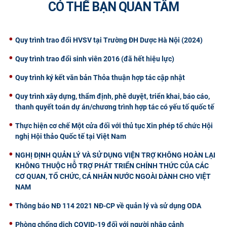
CÓ THỂ BẠN QUAN TÂM
CỰU NGƯỜI HỌC
Quy trình trao đổi HVSV tại Trường ĐH Dược Hà Nội (2024)
Quy trình trao đổi sinh viên 2016 (đã hết hiệu lực)
Quy trình ký kết văn bản Thỏa thuận hợp tác cập nhật
Quy trình xây dựng, thẩm định, phê duyệt, triển khai, báo cáo,
thanh quyết toán dự án/chương trình hợp tác có yếu tố quốc tế
Thực hiện cơ chế Một cửa đối với thủ tục Xin phép tổ chức Hội
nghị Hội thảo Quốc tế tại Việt Nam
NGHỊ ĐỊNH QUẢN LÝ VÀ SỬ DỤNG VIỆN TRỢ KHÔNG HOÀN LẠI
KHÔNG THUỘC HỖ TRỢ PHÁT TRIỂN CHÍNH THỨC CỦA CÁC
CƠ QUAN, TỔ CHỨC, CÁ NHÂN NƯỚC NGOÀI DÀNH CHO VIỆT
NAM
Thông báo NĐ 114 2021 NĐ-CP về quản lý và sử dụng ODA
Phòng chống dịch COVID-19 đối với người nhập cảnh