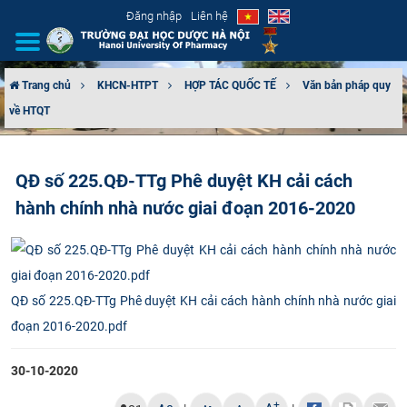
Đăng nhập
Liên hệ
Trang chủ
KHCN-HTPT
HỢP TÁC QUỐC TẾ
Văn bản pháp quy
về HTQT
GIỚI THIỆU
CƠ CẤU TỔ CHỨC
QĐ số 225.QĐ-TTg Phê duyệt KH cải cách
hành chính nhà nước giai đoạn 2016-2020
TUYỂN SINH
ĐÀO TẠO
ĐẢM BẢO CHẤT LƯỢNG
QĐ số 225.QĐ-TTg Phê duyệt KH cải cách hành chính nhà nước giai
đoạn 2016-2020.pdf
KHOA HỌC CÔNG NGHỆ
30-10-2020
HTQT
+
-