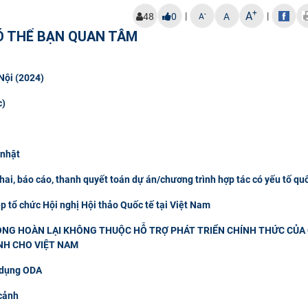
+
A
|
|
-
48
0
A
A
Ó THỂ BẠN QUAN TÂM
Nội (2024)
c)
 nhật
khai, báo cáo, thanh quyết toán dự án/chương trình hợp tác có yếu tố qu
p tổ chức Hội nghị Hội thảo Quốc tế tại Việt Nam
HÔNG HOÀN LẠI KHÔNG THUỘC HỖ TRỢ PHÁT TRIỂN CHÍNH THỨC CỦA
NH CHO VIỆT NAM
 dụng ODA
cảnh