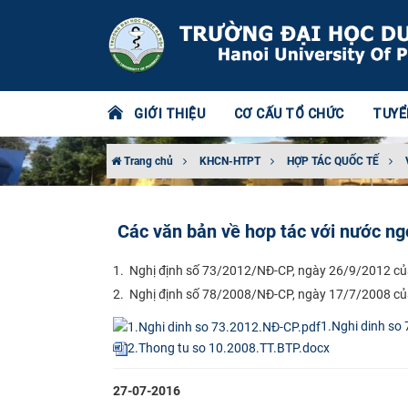
GIỚI THIỆU
CƠ CẤU TỔ CHỨC
TUYỂ
Trang chủ
KHCN-HTPT
HỢP TÁC QUỐC TẾ
Các văn bản về hơp tác với nước ngo
1.
Nghị định số 73/2012/NĐ-CP, ngày 26/9/2012 của 
2.
Nghị định số 78/2008/NĐ-CP, ngày 17/7/2008 của 
1.Nghi dinh so
2.Thong tu so 10.2008.TT.BTP.docx
27-07-2016