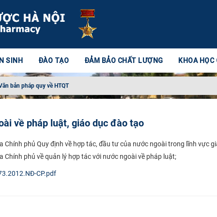
N SINH
ĐÀO TẠO
ĐẢM BẢO CHẤT LƯỢNG
KHOA HỌC
Văn bản pháp quy về HTQT
ài về pháp luật, giáo dục đào tạo
Chính phủ Quy định về hợp tác, đầu tư của nước ngoài trong lĩnh vực gi
Chính phủ về quản lý hợp tác với nước ngoài về pháp luật;
 73.2012.NĐ-CP.pdf