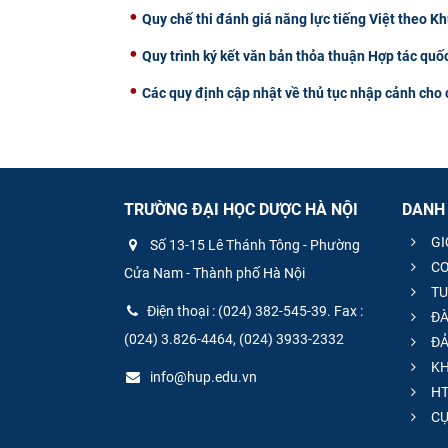
Quy chế thi đánh giá năng lực tiếng Việt theo K
Quy trình ký kết văn bản thỏa thuận Hợp tác quốc
Các quy định cập nhật về thủ tục nhập cảnh cho
TRƯỜNG ĐẠI HỌC DƯỢC HÀ NỘI
DANH
GI
Số 13-15 Lê Thánh Tông - Phường
CƠ
Cửa Nam - Thành phố Hà Nội
TU
Điện thoại : (024) 382-545-39. Fax :
ĐÀ
(024) 3.826-4464, (024) 3933-2332
ĐẢ
KH
info@hup.edu.vn
HT
CƯ