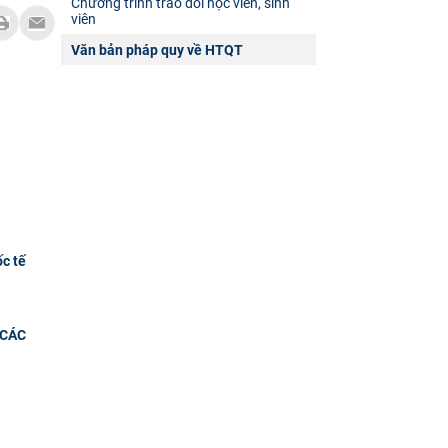
Chương trình trao đổi học viên, sinh
viên
Văn bản pháp quy về HTQT
ốc tế
 CÁC