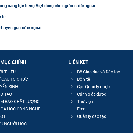
hung năng lực tiếng Việt dùng cho người nước ngoài
 tế
 chuyên gia nước ngoài
 MỤC CHÍNH
LIÊN KẾT
ỚI THIỆU
Bộ Giáo dục và Đào tạo
 CẤU TỔ CHỨC
Bộ Y tế
YỂN SINH
Cục Quản lý dược
O TẠO
Cảnh giác dược
M BẢO CHẤT LƯỢNG
Thư viện
OA HỌC CÔNG NGHỆ
Email
QT
Quản lý đào tạo
̣U NGƯỜI HỌC