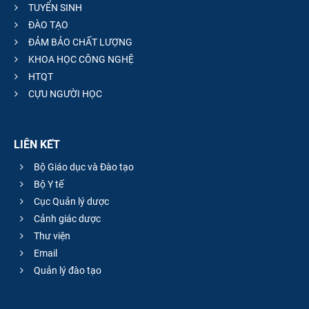
TUYỂN SINH
ĐÀO TẠO
ĐẢM BẢO CHẤT LƯỢNG
KHOA HỌC CÔNG NGHỆ
HTQT
CỰU NGƯỜI HỌC
LIÊN KẾT
Bộ Giáo dục và Đào tạo
Bộ Y tế
Cục Quản lý dược
Cảnh giác dược
Thư viện
Email
Quản lý đào tạo