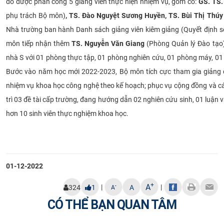
đó được phân công 5 giảng viên thực hiện nhiệm vụ, gồm có:
GS. TS.
CỰU NGƯỜI HỌC
phụ trách Bộ môn)
, TS. Đào Nguyệt Sương Huyền, TS. Bùi Thị Thúy
Nhà trường ban hành Danh sách giảng viên kiêm giảng (Quyết định 
môn tiếp nhận thêm
TS. Nguyễn Văn Giang
(Phòng Quản lý Đào tạo)
nhà S với 01 phòng thực tập, 01 phòng nghiên cứu, 01 phòng máy, 01
Bước vào năm học mới 2022-2023, Bộ môn tích cực tham gia giảng 
nhiệm vụ khoa học công nghệ theo kế hoạch; phục vụ cộng đồng và cá
trì 03 đề tài cấp trường, đang hướng dẫn 02 nghiên cứu sinh, 01 luận 
hơn 10 sinh viên thực nghiệm khoa học.
01-12-2022
+
A
|
|
-
324
1
A
A
CÓ THỂ BẠN QUAN TÂM