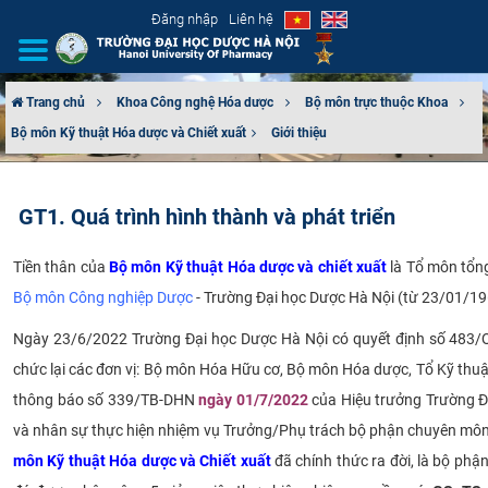
Đăng nhập
Liên hệ
Trang chủ
Khoa Công nghệ Hóa dược
Bộ môn trực thuộc Khoa
Bộ môn Kỹ thuật Hóa dược và Chiết xuất​
Giới thiệu
GIỚI THIỆU
CƠ CẤU TỔ CHỨC
GT1. Quá trình hình thành và phát triển
TUYỂN SINH
Tiền thân của
Bộ môn
Kỹ thuật Hóa dược và chiết xuất
là Tổ môn tổng
Bộ môn Công nghiệp Dược
- Trường Đại học Dược Hà Nội (từ 23/01/1
ĐÀO TẠO
Ngày 23/6/2022 Trường Đại học Dược Hà Nội có quyết định số 483/
ĐẢM BẢO CHẤT LƯỢNG
chức lại các đơn vị: Bộ môn Hóa Hữu cơ, Bộ môn Hóa dược, Tổ Kỹ thu
thông báo số 339/TB-DHN
ngày 01/7/2022
của Hiệu trưởng Trường Đạ
KHOA HỌC CÔNG NGHỆ
và nhân sự thực hiện nhiệm vụ Trưởng/Phụ trách bộ phận chuyên môn 
HTQT
môn
Kỹ thuật Hóa dược và Chiết xuất
đã chính thức ra đời, là bộ p