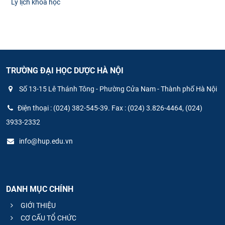
Lý lịch khoa học
TRƯỜNG ĐẠI HỌC DƯỢC HÀ NỘI
Số 13-15 Lê Thánh Tông - Phường Cửa Nam - Thành phố Hà Nội
Điện thoại : (024) 382-545-39. Fax : (024) 3.826-4464, (024)
3933-2332
info@hup.edu.vn
DANH MỤC CHÍNH
GIỚI THIỆU
CƠ CẤU TỔ CHỨC