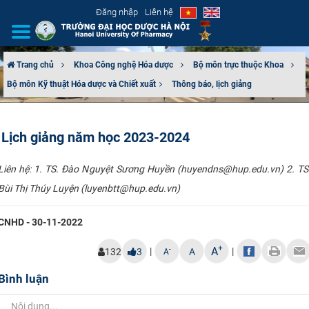
Đăng nhập
Liên hệ
Trang chủ
Khoa Công nghệ Hóa dược
Bộ môn trực thuộc Khoa
Bộ môn Kỹ thuật Hóa dược và Chiết xuất​
Thông báo, lịch giảng
GIỚI THIỆU
CƠ CẤU TỔ CHỨC
Lịch giảng năm học 2023-2024
TUYỂN SINH
Liên hệ: 1. TS. Đào Nguyệt Sương Huyền (huyendns@hup.edu.vn) 2. TS
Bùi Thị Thúy Luyện (luyenbtt@hup.edu.vn)
ĐÀO TẠO
CNHD - 30-11-2022
ĐẢM BẢO CHẤT LƯỢNG
+
A
|
|
-
132
3
A
A
KHOA HỌC CÔNG NGHỆ
Bình luận
HTQT