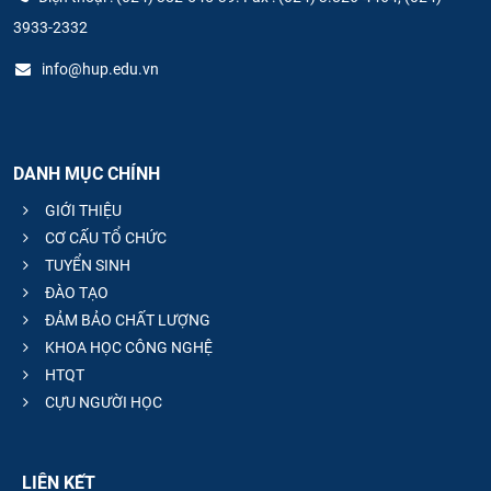
3933-2332
info@hup.edu.vn
DANH MỤC CHÍNH
GIỚI THIỆU
CƠ CẤU TỔ CHỨC
TUYỂN SINH
ĐÀO TẠO
ĐẢM BẢO CHẤT LƯỢNG
KHOA HỌC CÔNG NGHỆ
HTQT
CỰU NGƯỜI HỌC
LIÊN KẾT