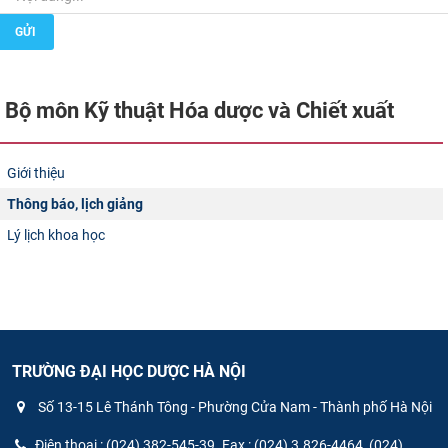
CỰU NGƯỜI HỌC
GỬI
Bộ môn Kỹ thuật Hóa dược và Chiết xuất​
Giới thiệu
Thông báo, lịch giảng
Lý lịch khoa học
TRƯỜNG ĐẠI HỌC DƯỢC HÀ NỘI
Số 13-15 Lê Thánh Tông - Phường Cửa Nam - Thành phố Hà Nội
Điện thoại : (024) 382-545-39. Fax : (024) 3.826-4464, (024)