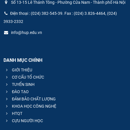
Số 13-15 Lê Thánh Tông - Phường Cửa Nam - Thành phố Hà Nội
Điện thoại : (024) 382-545-39. Fax : (024) 3.826-4464, (024)
3933-2332
info@hup.edu.vn
DANH MỤC CHÍNH
GIỚI THIỆU
CƠ CẤU TỔ CHỨC
TUYỂN SINH
ĐÀO TẠO
ĐẢM BẢO CHẤT LƯỢNG
KHOA HỌC CÔNG NGHỆ
HTQT
CỰU NGƯỜI HỌC