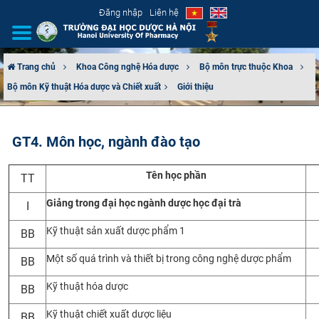
Đăng nhập
Liên hệ
Trang chủ
Khoa Công nghệ Hóa dược
Bộ môn trực thuộc Khoa
Bộ môn Kỹ thuật Hóa dược và Chiết xuất​
Giới thiệu
GIỚI THIỆU
CƠ CẤU TỔ CHỨC
GT4. Môn học, ngành đào tạo
TUYỂN SINH
Tên học phần
TT
ĐÀO TẠO
Giảng trong đại học ngành dược học đại trà
I
Kỹ thuật sản xuất dược phẩm 1
ĐẢM BẢO CHẤT LƯỢNG
BB
Một số quá trình và thiết bị trong công nghệ dược phẩm
BB
KHOA HỌC CÔNG NGHỆ
Kỹ thuật hóa dược
BB
HTQT
Kỹ thuật chiết xuất dược liệu
BB